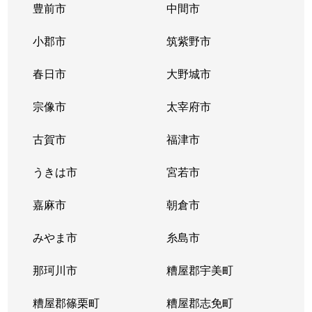
豊前市
中間市
小郡市
筑紫野市
春日市
大野城市
宗像市
太宰府市
古賀市
福津市
うきは市
宮若市
嘉麻市
朝倉市
みやま市
糸島市
那珂川市
糟屋郡宇美町
糟屋郡篠栗町
糟屋郡志免町