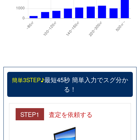
最短45秒 簡単入力でスグ分か
簡単3STEP♪
る！
STEP1
査定を依頼する