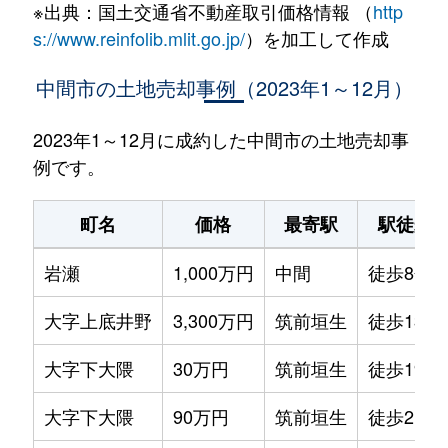
※出典：国土交通省不動産取引価格情報 （
http
s://www.reinfolib.mlit.go.jp/
）を加工して作成
中間市の土地売却事例（2023年1～12月）
2023年1～12月に成約した中間市の土地売却事
例です。
町名
価格
最寄駅
駅徒歩
岩瀬
1,000万円
中間
徒歩8分
大字上底井野
3,300万円
筑前垣生
徒歩13分
大字下大隈
30万円
筑前垣生
徒歩19分
大字下大隈
90万円
筑前垣生
徒歩21分