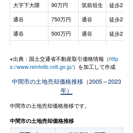
大字下大隈
90万円
筑前垣生
徒歩20分
通谷
750万円
通谷
徒歩20分
通谷
500万円
通谷
徒歩2分
中尾
260万円
筑豊中間
徒歩5分
※出典：国土交通省不動産取引価格情報（
http
長津
600万円
中間
徒歩3分
s://www.reinfolib.mlit.go.jp/
）を加工して作成
長津
110万円
中間
徒歩6分
中間市の土地売却価格推移（2005～2023
年）
長津
190万円
中間
徒歩8分
長津
1,700万円
中間
徒歩8分
中間市の土地売却価格推移です。
中鶴
800万円
中間
徒歩18分
中間市の土地売却価格推移