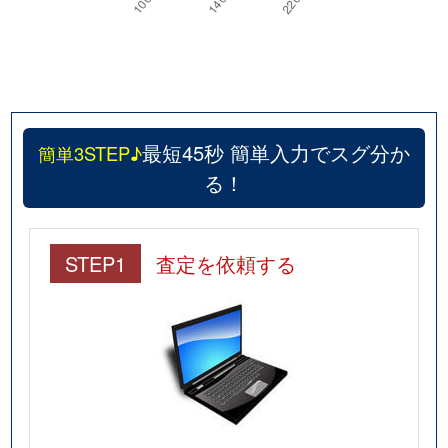
最短45秒 簡単入力でスグ分か
簡単3STEP♪
る！
STEP1
査定を依頼する