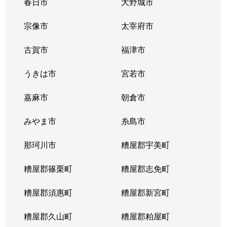
春日市
大野城市
宗像市
太宰府市
古賀市
福津市
うきは市
宮若市
嘉麻市
朝倉市
みやま市
糸島市
那珂川市
糟屋郡宇美町
糟屋郡篠栗町
糟屋郡志免町
糟屋郡須惠町
糟屋郡新宮町
糟屋郡久山町
糟屋郡粕屋町