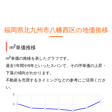
引野
3,600万円
黒崎
徒歩45分
日吉台
1,400万円
折尾
徒歩19分
日吉台
1,400万円
折尾
徒歩20分
福岡県北九州市八幡西区の地価推移
藤原
2,400万円
折尾
徒歩23分
2
m
単価推移
別所町
2,700万円
穴生
徒歩26分
2
m
単価の推移を表したグラフです。
別所町
500万円
黒崎
徒歩45分
過去1年間や5年といったスパンで、その坪単価の上昇・
下落の傾向がわかります。
別所町
450万円
黒崎
徒歩45分
不動産を売買するタイミングなどの参考にご活用くださ
い。
大字本城
1,300万円
本城
徒歩21分
本城東
1,200万円
陣原
徒歩18分
町上津役西
900万円
黒崎
徒歩1時間