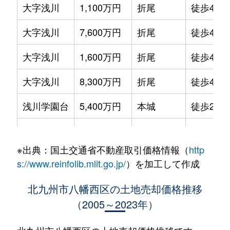
大字浅川
1,100万円
折尾
徒歩45分
大字浅川
7,600万円
折尾
徒歩45分
大字浅川
1,600万円
折尾
徒歩45分
大字浅川
8,300万円
折尾
徒歩45分
浅川学園台
5,400万円
本城
徒歩28分
浅川台
1,000万円
折尾
徒歩45分
※出典：国土交通省不動産取引価格情報（
http
浅川台
1,000万円
折尾
徒歩45分
s://www.reinfolib.mlit.go.jp/
）を加工して作成
浅川台
1,400万円
折尾
徒歩25分
北九州市八幡西区の土地売却価格推移
（2005～2023年）
浅川日の峯
1,200万円
折尾
徒歩45分
穴生
2,400万円
穴生
徒歩4分