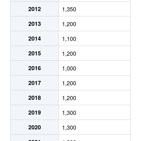
2012
1,350
永犬丸西町
1,400万円
三ケ森
徒歩9分
2013
1,200
永犬丸東町
1,400万円
永犬丸
徒歩9分
2014
1,100
永犬丸東町
2,100万円
永犬丸
徒歩9分
2015
1,200
永犬丸南町
250万円
通谷
徒歩10分
2016
1,000
大浦
2,200万円
折尾
徒歩13分
2017
1,200
大平
3,600万円
三ケ森
徒歩29分
2018
1,200
沖田
930万円
三ケ森
徒歩16分
2019
1,300
沖田
1,700万円
三ケ森
徒歩18分
2020
1,300
沖田
1,200万円
三ケ森
徒歩19分