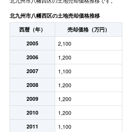
北九州市八幡西区の土地売却価格推移です。
穴生
400万円
萩原(福岡)
徒歩6分
北九州市八幡西区の土地売却価格推移
市瀬
2,200万円
黒崎
徒歩45分
西暦（年）
売却価格（万円）
市瀬
2,100万円
黒崎
徒歩45分
2005
2,100
上の原
2,100万円
黒崎
徒歩45分
2006
1,200
永犬丸
990万円
永犬丸
徒歩19分
2007
1,100
永犬丸
320万円
永犬丸
徒歩7分
2008
1,200
永犬丸西町
1,500万円
永犬丸
徒歩14分
2009
1,200
2010
1,200
永犬丸西町
1,200万円
三ケ森
徒歩7分
2011
1,100
永犬丸西町
1,000万円
三ケ森
徒歩8分