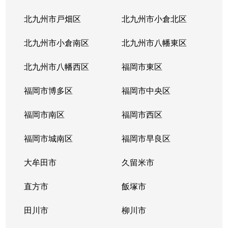
木屋瀬東
3,000万円
木屋瀬
徒歩7分
北九州市戸畑区
北九州市小倉北区
木屋瀬東
1,900万円
木屋瀬
徒歩5分
北九州市小倉南区
北九州市八幡東区
木屋瀬東
280万円
木屋瀬
徒歩9分
北九州市八幡西区
福岡市東区
木屋瀬東
13万円
木屋瀬
徒歩10分
福岡市博多区
福岡市中央区
幸神
4,100万円
黒崎
徒歩18分
福岡市南区
福岡市西区
幸神
2,000万円
黒崎
徒歩26分
福岡市城南区
福岡市早良区
下上津役
940万円
三ケ森
徒歩19分
大牟田市
久留米市
陣原
89,000万円
陣原
徒歩1分
直方市
飯塚市
陣原
田川市
12,000万円
柳川市
陣原
徒歩1分