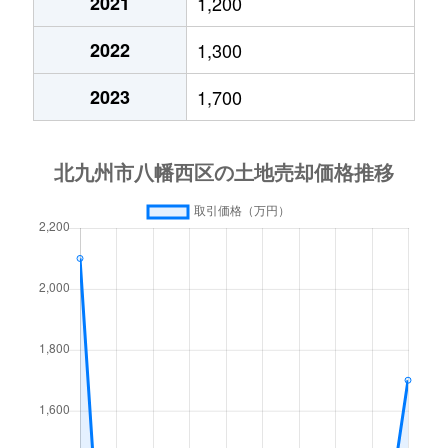
2021
1,200
折尾
1,200万円
折尾
徒歩12分
2022
1,300
香月中央
890万円
筑豊香月
徒歩20分
2023
1,700
上上津役
1,400万円
黒崎
徒歩1時間
北鷹見町
950万円
折尾
徒歩8分
吉祥寺町
2,500万円
筑豊香月
徒歩25分
京良城町
26,000万円
黒崎
徒歩45分
京良城町
1,300万円
萩原(福岡)
徒歩45分
楠橋南
700万円
楠橋
徒歩15分
楠橋南
3,600万円
新木屋瀬
徒歩16分
楠橋南
1,700万円
新木屋瀬
徒歩16分