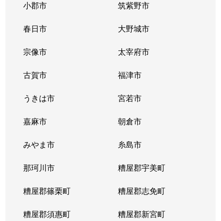
小郡市
筑紫野市
春日市
大野城市
宗像市
太宰府市
古賀市
福津市
うきは市
宮若市
嘉麻市
朝倉市
みやま市
糸島市
那珂川市
糟屋郡宇美町
糟屋郡篠栗町
糟屋郡志免町
糟屋郡須惠町
糟屋郡新宮町