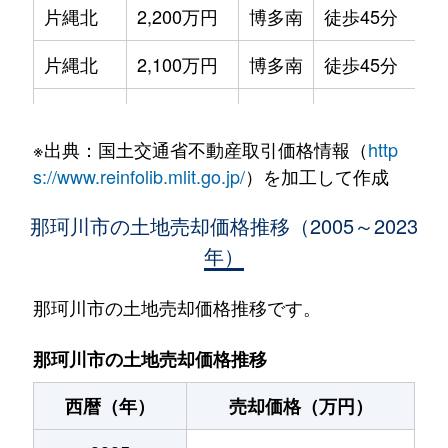
片縄北
2,200万円
博多南
徒歩45分
片縄北
2,100万円
博多南
徒歩45分
片縄北
27,000万円
博多南
徒歩45分
※出典：国土交通省不動産取引価格情報（
http
大字道善
62万円
博多南
徒歩45分
s://www.reinfolib.mlit.go.jp/
）を加工して作成
中原
9,200万円
博多南
徒歩5分
那珂川市の土地売却価格推移（2005～2023
年）
中原
5,600万円
博多南
徒歩3分
大字成竹
1,700万円
博多南
徒歩1時間45分
那珂川市の土地売却価格推移です。
那珂川市の土地売却価格推移
西暦（年）
売却価格（万円）