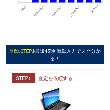
最短45秒 簡単入力でスグ分か
簡単3STEP♪
る！
STEP1
査定を依頼する