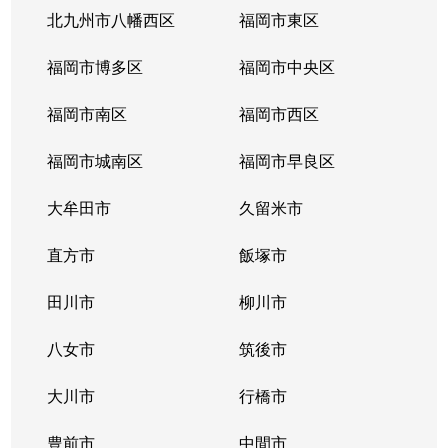
高美台
2,800万円
福工大前
徒
北九州市八幡西区
福岡市東区
高美台
3,200万円
福工大前
徒
福岡市博多区
福岡市中央区
高美台
2,500万円
福工大前
徒
福岡市南区
福岡市西区
高美台
2,600万円
福工大前
徒
福岡市城南区
福岡市早良区
高美台
2,400万円
福工大前
徒
大牟田市
久留米市
多々良
11,000万円
土井
徒
直方市
飯塚市
多々良
2,100万円
土井
徒
田川市
柳川市
多々良
八女市
4,300万円
筑後市
土井
徒
大川市
行橋市
千早
6,800万円
香椎
徒
豊前市
中間市
千早
34,000万円
香椎宮前
徒