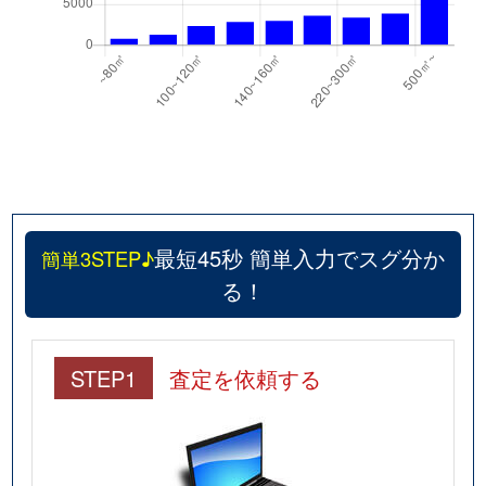
和白
2,800万円
和白(ＪＲ)
徒
和白
2,400万円
和白(ＪＲ)
徒
和白
2,300万円
和白(ＪＲ)
徒
和白
77,000万円
和白(ＪＲ)
徒
和白
2,400万円
和白(西鉄)
徒
最短45秒 簡単入力でスグ分か
簡単3STEP♪
る！
和白東
1,900万円
福工大前
徒
和白東
5,400万円
福工大前
徒
STEP1
査定を依頼する
和白東
2,100万円
福工大前
徒
和白東
4,200万円
和白(ＪＲ)
徒