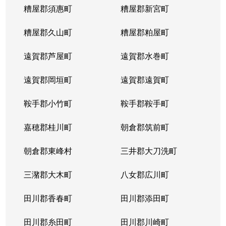
糟屋郡須惠町
糟屋郡新宮町
名島
120,000万円
名島
徒
糟屋郡久山町
糟屋郡粕屋町
名島
4,000万円
名島
徒
遠賀郡芦屋町
遠賀郡水巻町
名島
1,700万円
名島
徒
遠賀郡岡垣町
遠賀郡遠賀町
名島
990万円
名島
徒
鞍手郡小竹町
鞍手郡鞍手町
名島
6,200万円
名島
徒
嘉穂郡桂川町
朝倉郡筑前町
奈多
650万円
奈多
徒
朝倉郡東峰村
三井郡大刀洗町
箱崎
24,000万円
箱崎
徒
三潴郡大木町
八女郡広川町
箱崎
4,100万円
箱崎
徒
田川郡香春町
田川郡添田町
箱崎
31,000万円
箱崎
徒
田川郡糸田町
田川郡川崎町