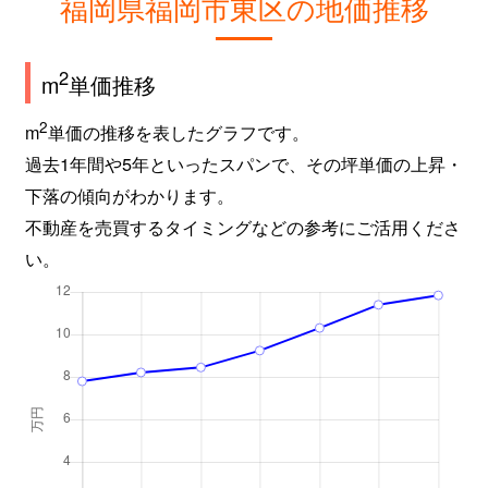
福岡県福岡市東区の地価推移
馬出
3,900万円
馬出九大病院前
徒
2
m
単価推移
舞松原
2,700万円
千早
徒
2
m
単価の推移を表したグラフです。
舞松原
2,800万円
千早
徒
過去1年間や5年といったスパンで、その坪単価の上昇・
下落の傾向がわかります。
舞松原
5,000万円
千早
徒
不動産を売買するタイミングなどの参考にご活用くださ
い。
舞松原
2,300万円
千早
徒
舞松原
3,300万円
舞松原
徒
松島
21,000万円
箱崎
徒
水谷
11,000万円
千早
徒
三苫
1,500万円
奈多
徒