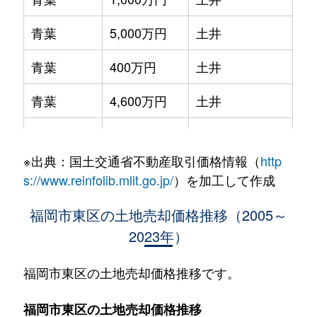
青葉
5,000万円
土井
徒
青葉
400万円
土井
徒
青葉
4,600万円
土井
徒
青葉
4,900万円
舞松原
徒
※出典：国土交通省不動産取引価格情報（
http
青葉
2,500万円
舞松原
徒
s://www.reinfolib.mlit.go.jp/
）を加工して作成
大岳
1,300万円
西戸崎
徒
福岡市東区の土地売却価格推移（2005～
2023年）
大岳
1,500万円
西戸崎
徒
大岳
2,800万円
西戸崎
徒
福岡市東区の土地売却価格推移です。
大岳
6,400万円
西戸崎
徒
福岡市東区の土地売却価格推移