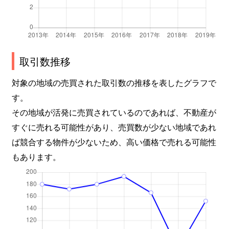
三苫
2,900万円
奈多
徒
三苫
3,900万円
奈多
徒
取引数推移
三苫
2,000万円
奈多
徒
対象の地域の売買された取引数の推移を表したグラフで
三苫
2,700万円
三苫
徒
す。
その地域が活発に売買されているのであれば、不動産が
三苫
2,600万円
三苫
徒
すぐに売れる可能性があり、売買数が少ない地域であれ
三苫
3,500万円
三苫
徒
ば競合する物件が少ないため、高い価格で売れる可能性
もあります。
三苫
2,200万円
三苫
徒
美和台
2,600万円
福工大前
徒
美和台
4,100万円
福工大前
徒