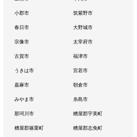
小郡市
筑紫野市
千早
2,600万円
千早
徒
春日市
大野城市
千早
6,200万円
千早
徒
宗像市
太宰府市
唐原
100万円
九産大前
徒
古賀市
福津市
唐原
4,700万円
九産大前
徒
うきは市
宮若市
唐原
4,200万円
唐の原
徒
嘉麻市
朝倉市
名島
3,500万円
千早
徒
みやま市
糸島市
名島
7,300万円
千早
徒
那珂川市
糟屋郡宇美町
名島
8,400万円
名島
徒
糟屋郡篠栗町
糟屋郡志免町
名島
2,800万円
名島
徒