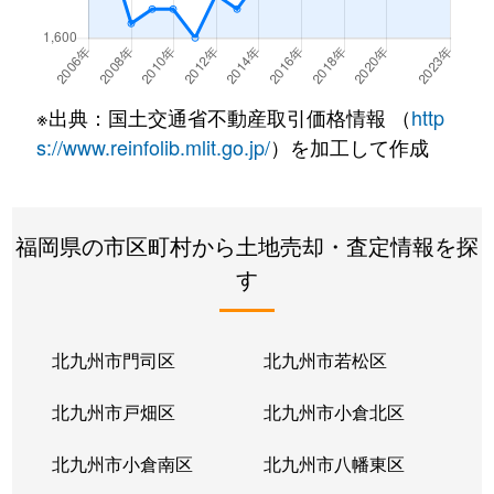
西戸崎
200万円
西戸崎
徒
西戸崎
3,000万円
西戸崎
徒
※出典：国土交通省不動産取引価格情報 （
http
西戸崎
2,500万円
西戸崎
徒
s://www.reinfolib.mlit.go.jp/
）を加工して作成
大字志賀島
400万円
西戸崎
徒
福岡県の市区町村から土地売却・査定情報を探
大字志賀島
440万円
西戸崎
徒
す
下原
7,300万円
九産大前
徒
下原
2,900万円
九産大前
徒
北九州市門司区
北九州市若松区
社領
7,000万円
箱崎
徒
北九州市戸畑区
北九州市小倉北区
社領
18,000万円
吉塚
徒
北九州市小倉南区
北九州市八幡東区