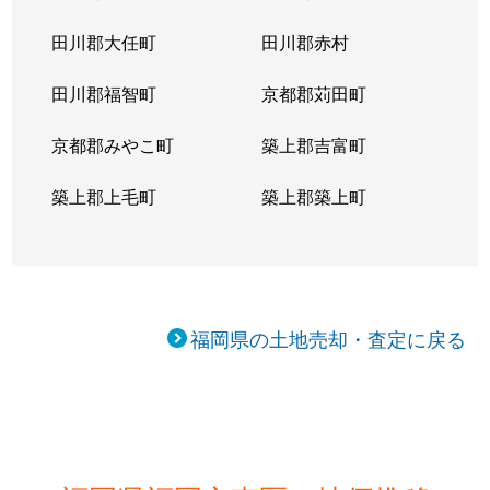
箱崎
6,000万円
箱崎九大前
徒
田川郡大任町
田川郡赤村
箱崎
4,300万円
箱崎九大前
徒
田川郡福智町
京都郡苅田町
箱崎
3,800万円
箱崎宮前
徒
京都郡みやこ町
築上郡吉富町
箱崎
100万円
箱崎宮前
徒
築上郡上毛町
築上郡築上町
箱崎
33,000万円
箱崎宮前
徒
箱崎
3,900万円
箱崎宮前
徒
筥松
1,600万円
貝塚(福岡)
徒
福岡県の土地売却・査定に戻る
八田
210万円
土井
徒
大字弘
40万円
西戸崎
徒
馬出
19,000万円
箱崎宮前
徒