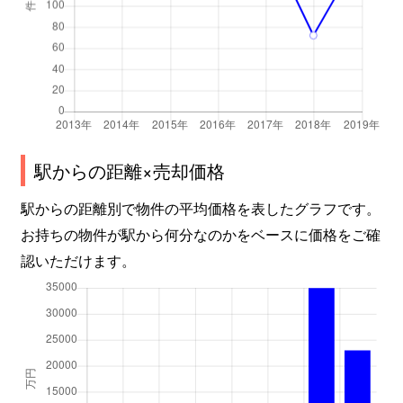
美和台
4,700万円
三苫
徒
美和台
4,300万円
三苫
徒
美和台
4,600万円
三苫
徒
美和台
2,300万円
三苫
徒
駅からの距離×売却価格
美和台
1,900万円
三苫
徒
駅からの距離別で物件の平均価格を表したグラフです。
美和台
2,500万円
三苫
徒
お持ちの物件が駅から何分なのかをベースに価格をご確
認いただけます。
美和台
2,700万円
三苫
徒
美和台
2,700万円
三苫
徒
若宮
4,000万円
千早
徒
若宮
8,100万円
千早
徒