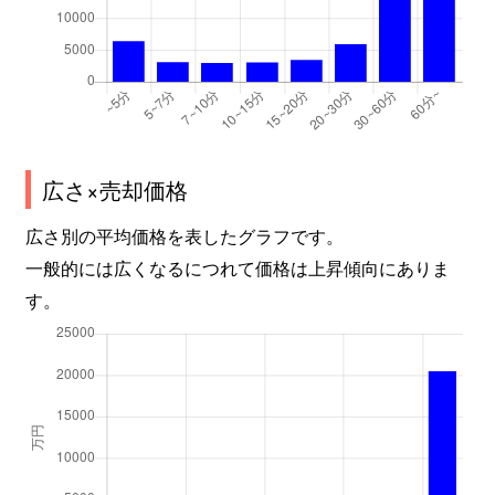
若宮
3,300万円
千早
徒
若宮
6,700万円
千早
徒
若宮
200万円
土井
徒
広さ×売却価格
若宮
3,300万円
土井
徒
広さ別の平均価格を表したグラフです。
若宮
1,600万円
舞松原
徒
一般的には広くなるにつれて価格は上昇傾向にありま
す。
和白
6,300万円
唐の原
徒
和白
2,400万円
唐の原
徒
和白
550万円
和白(ＪＲ)
徒
和白
1,700万円
和白(ＪＲ)
徒