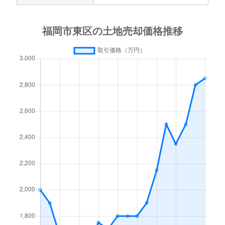
香椎照葉
4,100万円
千早
徒
香椎照葉
3,900万円
千早
徒
香住ヶ丘
4,600万円
香椎花園前
徒
香住ヶ丘
2,400万円
香椎花園前
徒
蒲田
16,000万円
土井
徒
蒲田
110万円
土井
徒
雁の巣
3,100万円
雁ノ巣
徒
西戸崎
850万円
西戸崎
徒
西戸崎
30,000万円
西戸崎
徒