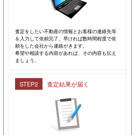
和白東
1,500万円
和白(ＪＲ)
徒
和白東
7,000万円
和白(ＪＲ)
徒
査定をしたい不動産の情報とお客様の連絡先等
を入力して依頼完了。早ければ数時間程度で依
頼をした会社から連絡がきます。
希望や相談する内容があれば、その内容も伝え
ましょう。
STEP2
査定結果が届く