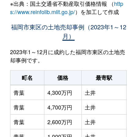
※出典：国土交通省不動産取引価格情報 （
http
s://www.reinfolib.mlit.go.jp/
）を加工して作成
福岡市東区の土地売却事例（2023年1～12
月）
2023年1～12月に成約した福岡市東区の土地売
却事例です。
町名
価格
最寄駅
青葉
4,300万円
土井
徒
青葉
4,700万円
土井
徒
青葉
2,600万円
土井
徒
青葉
1,000万円
土井
徒