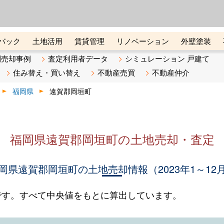
ーズ株式会社（東証グロース上
初めての方へ
ビスです 証券コード：4445
バック
土地活用
賃貸管理
リノベーション
外壁塗装
ライン講座
リビンマガジンBiz
不動産売却ご相談デスク
別売却事例
査定利用者データ
シミュレーション 戸建て
住み替え・買い替え
不動産売買
不動産仲介
福岡県
遠賀郡岡垣町
福岡県遠賀郡岡垣町の土地売却・査定
岡県遠賀郡岡垣町の土地売却情報（2023年1～12
です。すべて中央値をもとに算出しています。