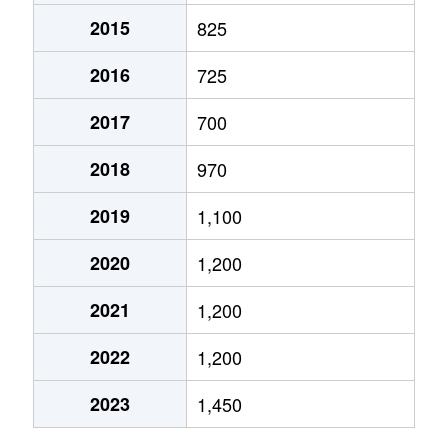
2015
825
田野
480万円
赤間
徒歩1時間4
2016
725
土穴
1,100万円
赤間
徒歩18分
2017
700
東郷
3,900万円
東郷
徒歩25分
2018
970
東郷
7,700万円
東郷
徒歩14分
2019
1,100
東郷
900万円
東郷
徒歩21分
2020
1,200
野坂
25万円
東郷
徒歩1時間1
2021
1,200
ひかりヶ丘
1,000万円
赤間
徒歩45分
2022
1,200
ひかりヶ丘
1,200万円
東郷
徒歩45分
2023
1,450
日の里
1,800万円
赤間
徒歩3分