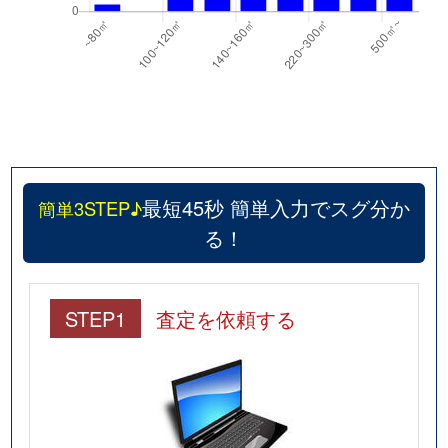
最短45秒 簡単入力でスグ分か
簡単3STEP♪
る！
STEP1
査定を依頼する