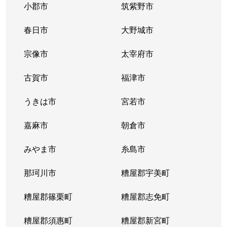
小郡市
筑紫野市
春日市
大野城市
宗像市
太宰府市
古賀市
福津市
うきは市
宮若市
嘉麻市
朝倉市
みやま市
糸島市
那珂川市
糟屋郡宇美町
糟屋郡篠栗町
糟屋郡志免町
糟屋郡須惠町
糟屋郡新宮町