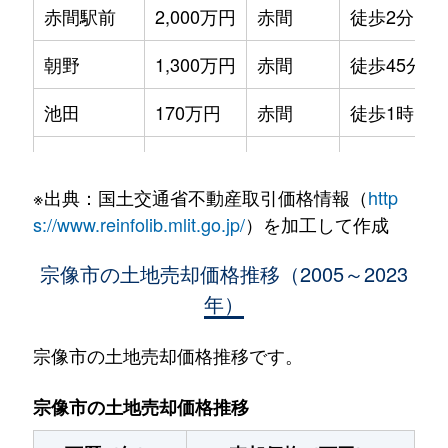
赤間駅前
2,000万円
赤間
徒歩2分
朝野
1,300万円
赤間
徒歩45分
池田
170万円
赤間
徒歩1時間1
池田
300万円
赤間
徒歩1時間1
※出典：国土交通省不動産取引価格情報（
http
池田
590万円
赤間
徒歩1時間1
s://www.reinfolib.mlit.go.jp/
）を加工して作成
池田
530万円
赤間
徒歩1時間1
宗像市の土地売却価格推移（2005～2023
年）
石丸
100万円
教育大前
徒歩8分
桜美台
2,200万円
赤間
徒歩21分
宗像市の土地売却価格推移です。
大井
1,200万円
東郷
徒歩20分
宗像市の土地売却価格推移