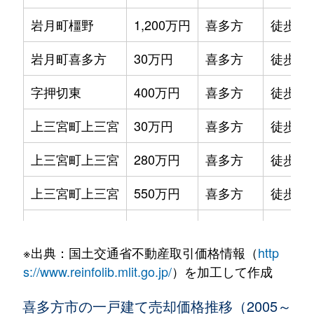
岩月町橿野
1,200万円
喜多方
徒歩45
岩月町喜多方
30万円
喜多方
徒歩45
字押切東
400万円
喜多方
徒歩23
上三宮町上三宮
30万円
喜多方
徒歩45
上三宮町上三宮
280万円
喜多方
徒歩45
上三宮町上三宮
550万円
喜多方
徒歩1時
上三宮町上三宮
130万円
喜多方
徒歩1時
※出典：国土交通省不動産取引価格情報（
http
熊倉町都
1,300万円
喜多方
徒歩1時
s://www.reinfolib.mlit.go.jp/
）を加工して作成
塩川町
860万円
塩川
徒歩2
喜多方市の一戸建て売却価格推移（2005～