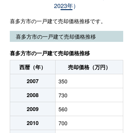
2023年）
塩川町
1,500万円
塩川
徒歩4
塩川町
2,000万円
塩川
徒歩5
喜多方市の一戸建て売却価格推移です。
塩川町中屋沢
60万円
塩川
徒歩45
喜多方市の一戸建て売却価格推移
関柴町上高額
3,000万円
喜多方
徒歩24
喜多方市の一戸建て売却価格推移
豊川町一井
490万円
喜多方
徒歩24
西暦（年）
売却価格（万円）
豊川町高堂太
1,500万円
会津豊川
徒歩23
2007
350
豊川町米室
200万円
喜多方
徒歩12
2008
730
東桜ガ丘
1,500万円
喜多方
徒歩45
2009
560
松山町大飯坂
1,800万円
喜多方
徒歩45
2010
700