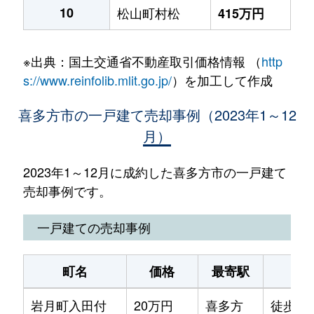
10
松山町村松
415万円
※出典：国土交通省不動産取引価格情報 （
http
s://www.reinfolib.mlit.go.jp/
）を加工して作成
喜多方市の一戸建て売却事例（2023年1～12
月）
2023年1～12月に成約した喜多方市の一戸建て
売却事例です。
一戸建ての売却事例
町名
価格
最寄駅
駅
岩月町入田付
20万円
喜多方
徒歩1時