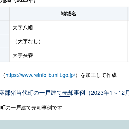
地域名
大字八幡
（大字なし）
大字蚕養
 （
https://www.reinfolib.mlit.go.jp/
）を加工して作成
麻郡猪苗代町の一戸建て売却事例（2023年1～12
苗代町の一戸建て売却事例です。