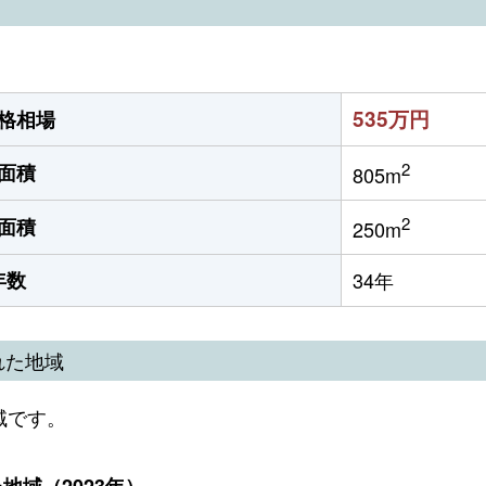
535万円
格相場
2
面積
805m
2
面積
250m
年数
34年
れた地域
域です。
域（2023年）