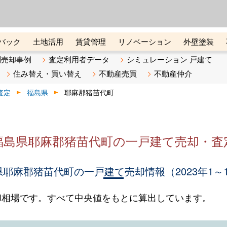
ーズ株式会社（東証グロース上
初めての方へ
ビスです 証券コード：4445
バック
土地活用
賃貸管理
リノベーション
外壁塗装
ライン講座
リビンマガジンBiz
不動産売却ご相談デスク
別売却事例
査定利用者データ
シミュレーション 戸建て
住み替え・買い替え
不動産売買
不動産仲介
査定
福島県
耶麻郡猪苗代町
福島県耶麻郡猪苗代町の一戸建て売却・査
耶麻郡猪苗代町の一戸建て売却情報（2023年1～
却相場です。すべて中央値をもとに算出しています。