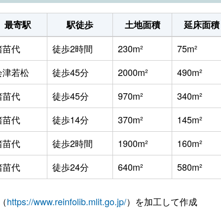
最寄駅
駅徒歩
土地面積
延床面積
猪苗代
徒歩2時間
230m²
75m²
会津若松
徒歩45分
2000m²
490m²
猪苗代
徒歩45分
970m²
340m²
猪苗代
徒歩14分
370m²
145m²
猪苗代
徒歩2時間
1900m²
160m²
猪苗代
徒歩24分
640m²
580m²
（
https://www.reinfolib.mlit.go.jp/
）を加工して作成