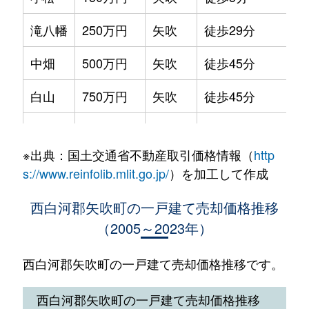
滝八幡
250万円
矢吹
徒歩29分
2
中畑
500万円
矢吹
徒歩45分
3
白山
750万円
矢吹
徒歩45分
1
八幡町
480万円
矢吹
徒歩15分
3
※出典：国土交通省不動産取引価格情報（
http
八幡町
630万円
矢吹
徒歩26分
6
s://www.reinfolib.mlit.go.jp/
）を加工して作成
八幡町
1,800万円
矢吹
徒歩19分
2
西白河郡矢吹町の一戸建て売却価格推移
（2005～2023年）
花咲
470万円
矢吹
徒歩23分
3
前久保
10万円
矢吹
徒歩1時間15分
1
西白河郡矢吹町の一戸建て売却価格推移です。
西白河郡矢吹町の一戸建て売却価格推移