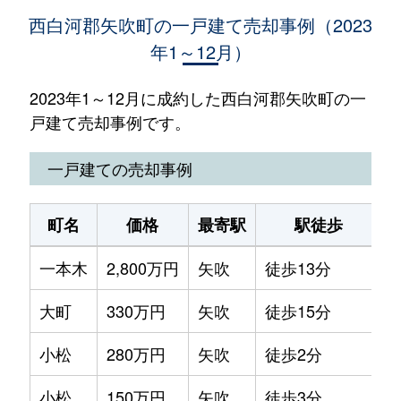
西白河郡矢吹町の一戸建て売却事例（2023
年1～12月）
2023年1～12月に成約した西白河郡矢吹町の一
戸建て売却事例です。
一戸建ての売却事例
町名
価格
最寄駅
駅徒歩
一本木
2,800万円
矢吹
徒歩13分
2
大町
330万円
矢吹
徒歩15分
1
小松
280万円
矢吹
徒歩2分
2
小松
150万円
矢吹
徒歩3分
2