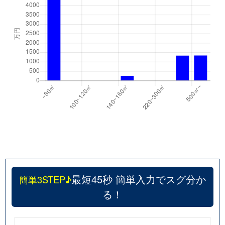
最短45秒 簡単入力でスグ分か
簡単3STEP♪
る！