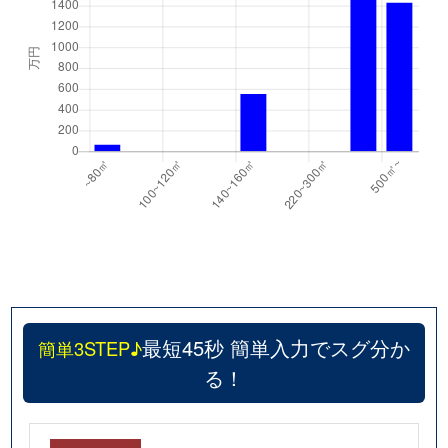
最短45秒 簡単入力でスグ分か
簡単3STEP♪
る！