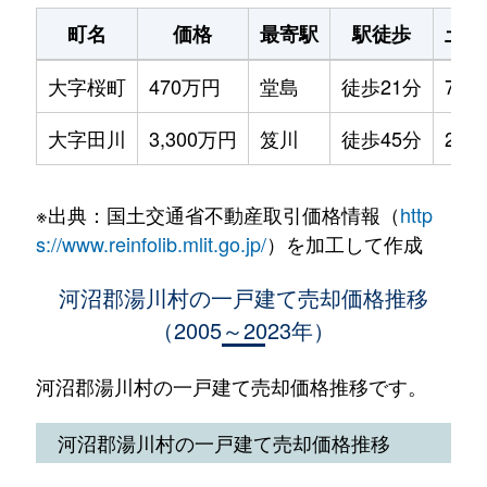
町名
価格
最寄駅
駅徒歩
土地
大字桜町
470万円
堂島
徒歩21分
720
大字田川
3,300万円
笈川
徒歩45分
250
※出典：国土交通省不動産取引価格情報（
http
s://www.reinfolib.mlit.go.jp/
）を加工して作成
河沼郡湯川村の一戸建て売却価格推移
（2005～2023年）
河沼郡湯川村の一戸建て売却価格推移です。
河沼郡湯川村の一戸建て売却価格推移