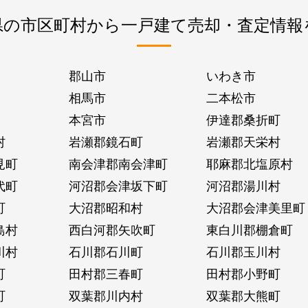
県の市区町村から一戸建て売却・査定情報
郡山市
いわき市
相馬市
二本松市
本宮市
伊達郡桑折町
村
岩瀬郡鏡石町
岩瀬郡天栄村
見町
南会津郡南会津町
耶麻郡北塩原村
代町
河沼郡会津坂下町
河沼郡湯川村
町
大沼郡昭和村
大沼郡会津美里町
島村
西白河郡矢吹町
東白川郡棚倉町
川村
石川郡石川町
石川郡玉川村
町
田村郡三春町
田村郡小野町
町
双葉郡川内村
双葉郡大熊町