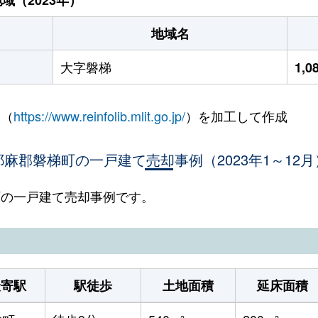
地域名
大字磐梯
1,
 （
https://www.reinfolib.mlit.go.jp/
）を加工して作成
耶麻郡磐梯町の一戸建て売却事例（2023年1～12月
梯町の一戸建て売却事例です。
最寄駅
駅徒歩
土地面積
延床面積