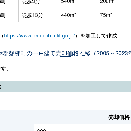
梯町
徒歩9分
540m²
200m²
梯町
徒歩13分
440m²
75m²
（
https://www.reinfolib.mlit.go.jp/
）を加工して作成
麻郡磐梯町の一戸建て売却価格推移（2005～2023
です。
移
売却価格
800