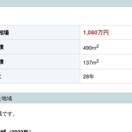
1,080万円
相場
2
積
490m
2
積
137m
数
28年
た地域
域です。
（2023年）