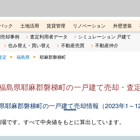
ーズ株式会社（東証グロース上
初めての方へ
ビスです 証券コード：4445
バック
土地活用
賃貸管理
リノベーション
外壁塗装
ライン講座
リビンマガジンBiz
不動産売却ご相談デスク
別売却事例
査定利用者データ
シミュレーション 戸建て
住み替え・買い替え
不動産売買
不動産仲介
査定
福島県
耶麻郡磐梯町
福島県耶麻郡磐梯町の一戸建て売却・査
県耶麻郡磐梯町の一戸建て売却情報（2023年1～1
相場です。すべて中央値をもとに算出しています。