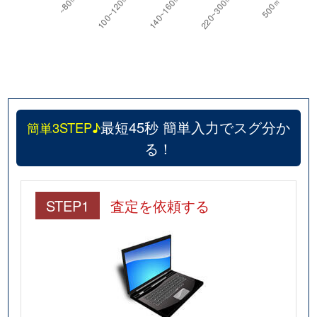
最短45秒 簡単入力でスグ分か
簡単3STEP♪
る！
STEP1
査定を依頼する