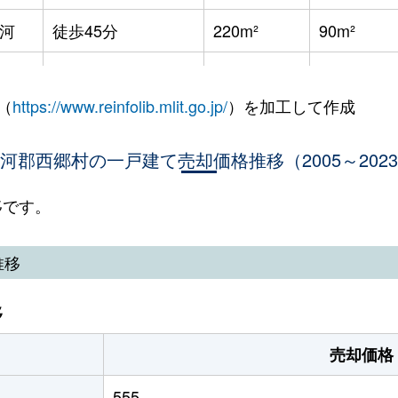
河
徒歩45分
220m²
90m²
河
徒歩45分
240m²
105m²
（
https://www.reinfolib.mlit.go.jp/
）を加工して作成
河
徒歩45分
500m²
100m²
河郡西郷村の一戸建て売却価格推移（2005～202
河
徒歩45分
260m²
100m²
河
徒歩45分
500m²
100m²
移です。
河
徒歩1時間15分
270m²
130m²
推移
河
徒歩14分
220m²
105m²
移
河
徒歩45分
270m²
85m²
売却価格
河
徒歩45分
230m²
-
555