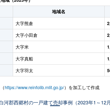
地域名
大字熊倉
2
大字小田倉
2
大字米
1
大字真船
1
大字羽太
 （
https://www.reinfolib.mlit.go.jp/
）を加工して作成
白河郡西郷村の一戸建て売却事例（2023年1～12