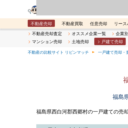
リビン・テクノロジ
場）が運営するサー
不動産売却
不動産買取
任意売却
リース
メタ住宅展示場
ベスト不動産カンパニー
オン
不動産売却査定
オススメ企業一覧
企業
マンション売却
土地売却
戸建て売却
不動産の比較サイト リビンマッチ
一戸建て売却・
福島県
福島県西白河郡西郷村の一戸建ての売