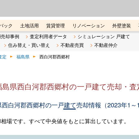
ーズ株式会社（東証グロース上
初めての方へ
ビスです 証券コード：4445
バック
土地活用
賃貸管理
リノベーション
外壁塗装
ライン講座
リビンマガジンBiz
不動産売却ご相談デスク
別売却事例
査定利用者データ
シミュレーション 戸建て
住み替え・買い替え
不動産売買
不動産仲介
査定
福島県
西白河郡西郷村
福島県西白河郡西郷村の一戸建て売却・査
西白河郡西郷村の一戸建て売却情報（2023年1～
却相場です。すべて中央値をもとに算出しています。