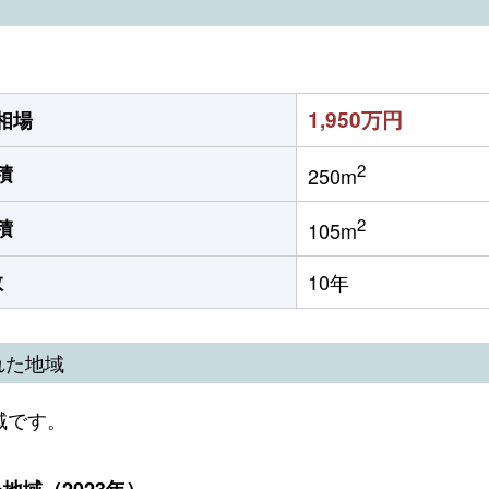
1,950万円
相場
2
積
250m
2
積
105m
数
10年
れた地域
域です。
域（2023年）