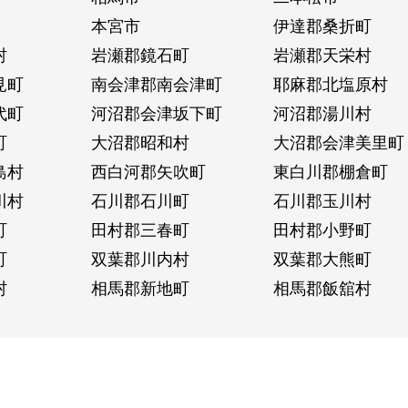
本宮市
伊達郡桑折町
村
岩瀬郡鏡石町
岩瀬郡天栄村
見町
南会津郡南会津町
耶麻郡北塩原村
代町
河沼郡会津坂下町
河沼郡湯川村
町
大沼郡昭和村
大沼郡会津美里町
島村
西白河郡矢吹町
東白川郡棚倉町
川村
石川郡石川町
石川郡玉川村
町
田村郡三春町
田村郡小野町
町
双葉郡川内村
双葉郡大熊町
村
相馬郡新地町
相馬郡飯舘村