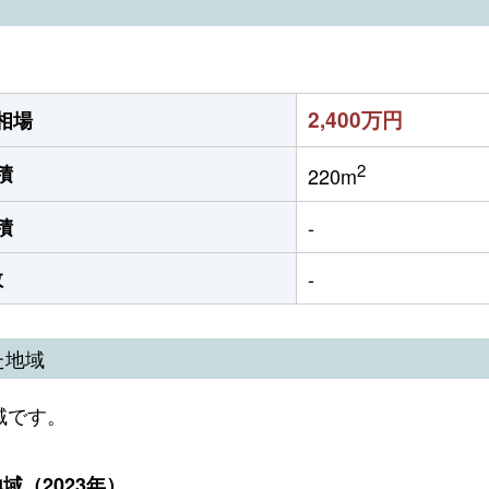
2,400万円
相場
2
積
220m
積
-
数
-
た地域
域です。
（2023年）