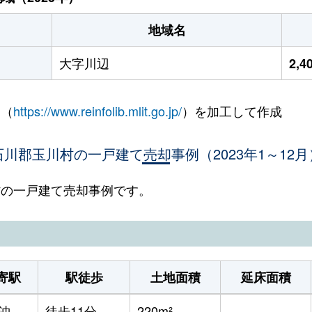
地域名
大字川辺
2,
 （
https://www.reinfolib.mlit.go.jp/
）を加工して作成
石川郡玉川村の一戸建て売却事例（2023年1～12月
川村の一戸建て売却事例です。
寄駅
駅徒歩
土地面積
延床面積
沖
徒歩11分
220m²
-