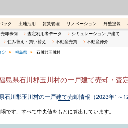
ーズ株式会社（東証グロース上
初めての方へ
ビスです 証券コード：4445
バック
土地活用
賃貸管理
リノベーション
外壁塗装
ライン講座
リビンマガジンBiz
不動産売却ご相談デスク
別売却事例
査定利用者データ
シミュレーション 戸建て
住み替え・買い替え
不動産売買
不動産仲介
査定
福島県
石川郡玉川村
福島県石川郡玉川村の一戸建て売却・査
県石川郡玉川村の一戸建て売却情報（2023年1～1
相場です。すべて中央値をもとに算出しています。