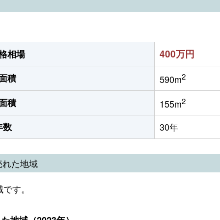
400万円
格相場
2
面積
590m
2
面積
155m
年数
30年
売れた地域
域です。
地域（2023年）