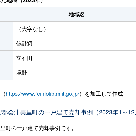
地域名
（大字なし）
鶴野辺
立石田
境野
 （
https://www.reinfolib.mlit.go.jp/
）を加工して作成
沼郡会津美里町の一戸建て売却事例（2023年1～12
津美里町の一戸建て売却事例です。