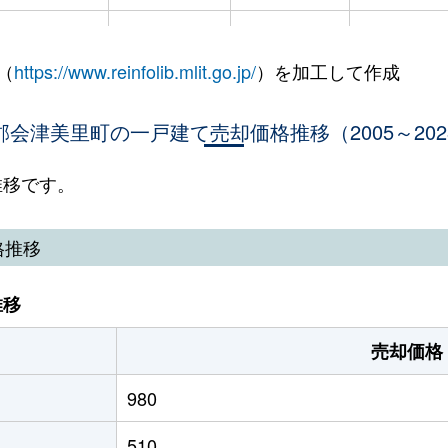
会津本郷
徒歩14分
590m²
195m²
（
https://www.reinfolib.mlit.go.jp/
）を加工して作成
会津本郷
徒歩15分
320m²
90m²
郡会津美里町の一戸建て売却価格推移（2005～202
会津本郷
徒歩15分
270m²
35m²
会津本郷
徒歩7分
980m²
185m²
推移です。
格推移
推移
売却価格
980
510