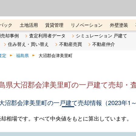
ーズ株式会社（東証グロース上
初めての方へ
ビスです 証券コード：4445
バック
土地活用
賃貸管理
リノベーション
外壁塗装
ライン講座
リビンマガジンBiz
不動産売却ご相談デスク
別売却事例
査定利用者データ
シミュレーション 戸建て
住み替え・買い替え
不動産売買
不動産仲介
査定
福島県
大沼郡会津美里町
島県大沼郡会津美里町の一戸建て売却・
大沼郡会津美里町の一戸建て売却情報（2023年1～
売却相場です。すべて中央値をもとに算出しています。