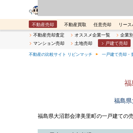
リビン・テクノロジ
場）が運営するサー
不動産売却
不動産買取
任意売却
リース
メタ住宅展示場
ベスト不動産カンパニー
オン
不動産売却査定
オススメ企業一覧
企業
マンション売却
土地売却
戸建て売却
不動産の比較サイト リビンマッチ
一戸建て売却・
福
福島県
福島県大沼郡会津美里町の一戸建ての