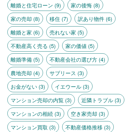
離婚と住宅ローン
(9)
家の後悔
(8)
家の売却
(8)
移住
(7)
訳あり物件
(6)
離婚と家
(6)
売れない家
(5)
不動産高く売る
(5)
家の価値
(5)
離婚準備
(5)
不動産会社の選び方
(4)
農地売却
(4)
サブリース
(3)
お金がない
(3)
イエウール
(3)
マンション売却の内覧
(3)
近隣トラブル
(3)
マンションの相続
(3)
空き家売却
(3)
マンション買取
(3)
不動産価格推移
(3)