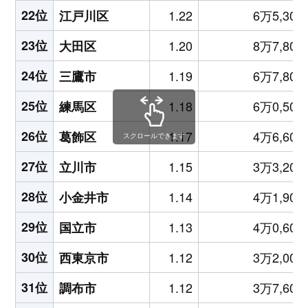
22位
1.22
6万5,300
江戸川区
23位
1.20
8万7,800
大田区
24位
1.19
6万7,800
三鷹市
25位
1.18
6万0,500
練馬区
26位
1.17
4万6,600
葛飾区
スクロールできます
27位
1.15
3万3,200
立川市
28位
1.14
4万1,900
小金井市
29位
1.13
4万0,600
国立市
30位
1.12
3万2,000
西東京市
31位
1.12
3万7,600
調布市