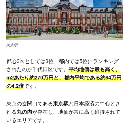
東京駅
都心3区としては3位、都内では5位にランキング
されたのが千代田区です。
平均地価は最も高く、
m2あたり約270万円と、都内平均である約64万円
です。
の4.2倍
東京の玄関口である
と日本経済の中心とさ
東京駅
れる
が存在し、地価が常に高く維持されて
丸の内
いるエリアです。