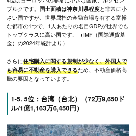
ブルクです。
と非常に小
国土面積は神奈川県程度
さい国ですが、世界屈指の金融市場を有する富裕
な都市の1つで、1人あたりの名目GDPが世界でも
トップクラスに高い国です。（IMF（国際通貨基
金）の2024年統計より）
さらに
住宅購入に関する規制が少なく、外国人で
ため、不動産価格高
も容易に不動産を購入できる
騰の要因となっています。
5位：台湾（台北）（72万9,650ド
ル/1億1,163万6,450円）