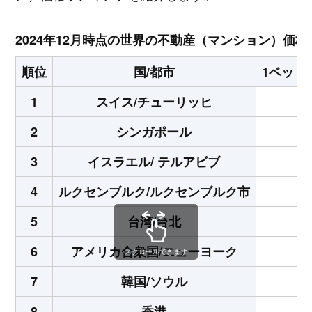
2024年12月時点の世界の不動産（マンション）価
順位
国/都市
1ベット
1
スイス/チューリッヒ
2
シンガポール
3
イスラエル/ テルアビブ
4
ルクセンブルク/ルクセンブルク市
5
台湾/台北
6
アメリカ合衆国/ニューヨーク
スクロールできます
7
韓国/ソウル
8
香港