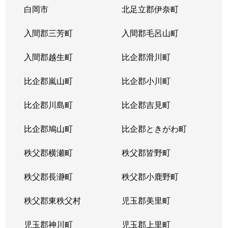
白岡市
北足立郡伊奈町
入間郡三芳町
入間郡毛呂山町
入間郡越生町
比企郡滑川町
比企郡嵐山町
比企郡小川町
比企郡川島町
比企郡吉見町
比企郡鳩山町
比企郡ときがわ町
秩父郡横瀬町
秩父郡皆野町
秩父郡長瀞町
秩父郡小鹿野町
秩父郡東秩父村
児玉郡美里町
児玉郡神川町
児玉郡上里町