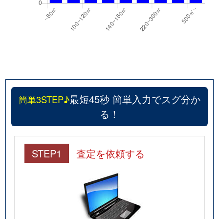
最短45秒 簡単入力でスグ分か
簡単3STEP♪
る！
STEP1
査定を依頼する