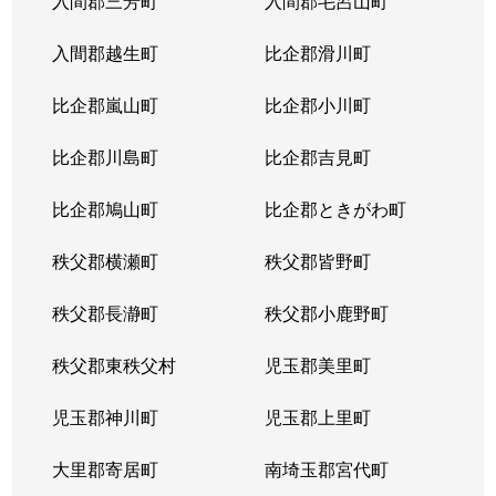
入間郡三芳町
入間郡毛呂山町
入間郡越生町
比企郡滑川町
比企郡嵐山町
比企郡小川町
比企郡川島町
比企郡吉見町
比企郡鳩山町
比企郡ときがわ町
秩父郡横瀬町
秩父郡皆野町
秩父郡長瀞町
秩父郡小鹿野町
秩父郡東秩父村
児玉郡美里町
児玉郡神川町
児玉郡上里町
大里郡寄居町
南埼玉郡宮代町