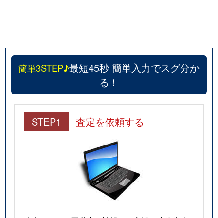
最短45秒 簡単入力でスグ分か
簡単3STEP♪
る！
STEP1
査定を依頼する