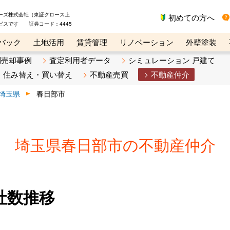
ーズ株式会社（東証グロース上
初めての方へ
ビスです 証券コード：4445
バック
土地活用
賃貸管理
リノベーション
外壁塗装
ライン講座
リビンマガジンBiz
不動産売却ご相談デスク
別売却事例
査定利用者データ
シミュレーション 戸建て
住み替え・買い替え
不動産売買
不動産仲介
埼玉県
春日部市
埼玉県春日部市の不動産仲介
社数推移