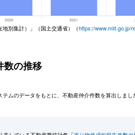
在地別集計）」（国土交通省）（
https://www.mlit.go.jp/
件数の推移
テムのデータをもとに、不動産仲介件数を算出しました。
公表している不動産業統計集「
売り物件成約報告件数の