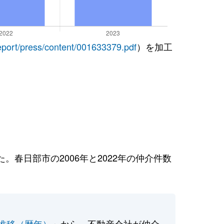
report/press/content/001633379.pdf
）を加工
春日部市の2006年と2022年の仲介件数
推移（暦年）
」から、不動産会社が仲介