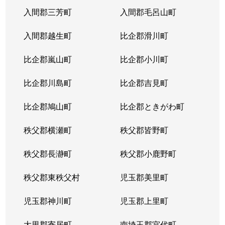
入間郡三芳町
入間郡毛呂山町
入間郡越生町
比企郡滑川町
比企郡嵐山町
比企郡小川町
比企郡川島町
比企郡吉見町
比企郡鳩山町
比企郡ときがわ町
秩父郡横瀬町
秩父郡皆野町
秩父郡長瀞町
秩父郡小鹿野町
秩父郡東秩父村
児玉郡美里町
児玉郡神川町
児玉郡上里町
大里郡寄居町
南埼玉郡宮代町