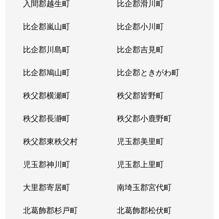
入間郡越生町
比企郡滑川町
比企郡嵐山町
比企郡小川町
比企郡川島町
比企郡吉見町
比企郡鳩山町
比企郡ときがわ町
秩父郡横瀬町
秩父郡皆野町
秩父郡長瀞町
秩父郡小鹿野町
秩父郡東秩父村
児玉郡美里町
児玉郡神川町
児玉郡上里町
大里郡寄居町
南埼玉郡宮代町
北葛飾郡杉戸町
北葛飾郡松伏町