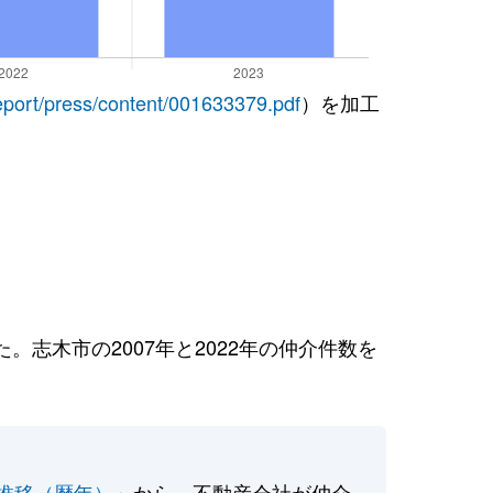
report/press/content/001633379.pdf
）を加工
志木市の2007年と2022年の仲介件数を
推移（暦年）
」から、不動産会社が仲介