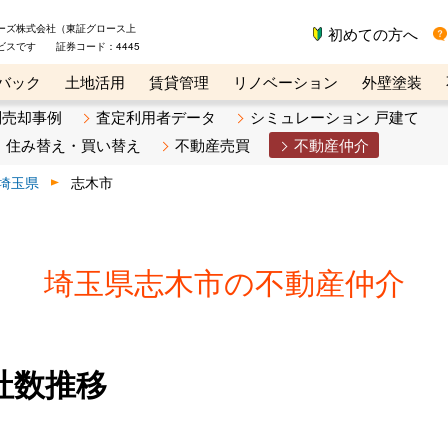
ーズ株式会社（東証グロース上
初めての方へ
ビスです 証券コード：4445
バック
土地活用
賃貸管理
リノベーション
外壁塗装
ライン講座
リビンマガジンBiz
不動産売却ご相談デスク
別売却事例
査定利用者データ
シミュレーション 戸建て
住み替え・買い替え
不動産売買
不動産仲介
埼玉県
志木市
埼玉県志木市の不動産仲介
社数推移