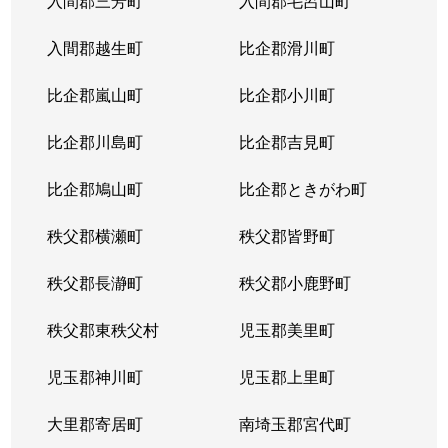
入間郡三芳町
入間郡毛呂山町
入間郡越生町
比企郡滑川町
比企郡嵐山町
比企郡小川町
比企郡川島町
比企郡吉見町
比企郡鳩山町
比企郡ときがわ町
秩父郡横瀬町
秩父郡皆野町
秩父郡長瀞町
秩父郡小鹿野町
秩父郡東秩父村
児玉郡美里町
児玉郡神川町
児玉郡上里町
大里郡寄居町
南埼玉郡宮代町