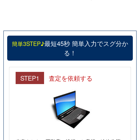
最短45秒 簡単入力でスグ分か
簡単3STEP♪
る！
STEP1
査定を依頼する