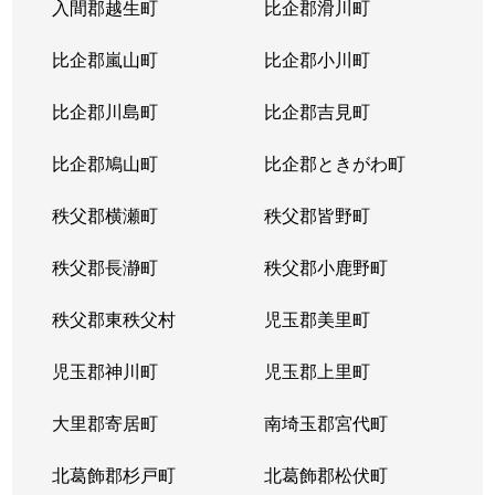
入間郡越生町
比企郡滑川町
比企郡嵐山町
比企郡小川町
比企郡川島町
比企郡吉見町
比企郡鳩山町
比企郡ときがわ町
秩父郡横瀬町
秩父郡皆野町
秩父郡長瀞町
秩父郡小鹿野町
秩父郡東秩父村
児玉郡美里町
児玉郡神川町
児玉郡上里町
大里郡寄居町
南埼玉郡宮代町
北葛飾郡杉戸町
北葛飾郡松伏町