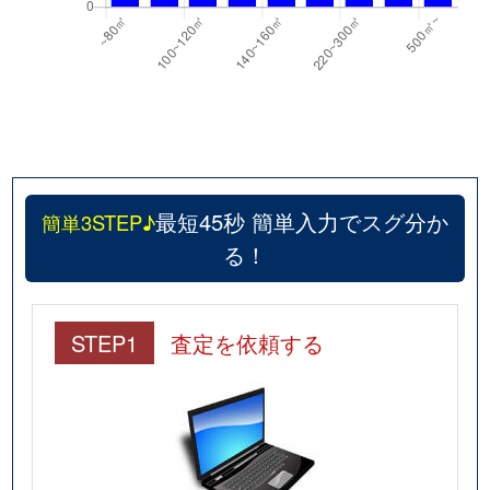
最短45秒 簡単入力でスグ分か
簡単3STEP♪
る！
STEP1
査定を依頼する