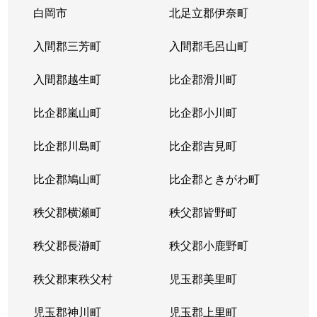
白岡市
北足立郡伊奈町
入間郡三芳町
入間郡毛呂山町
入間郡越生町
比企郡滑川町
比企郡嵐山町
比企郡小川町
比企郡川島町
比企郡吉見町
比企郡鳩山町
比企郡ときがわ町
秩父郡横瀬町
秩父郡皆野町
秩父郡長瀞町
秩父郡小鹿野町
秩父郡東秩父村
児玉郡美里町
児玉郡神川町
児玉郡上里町