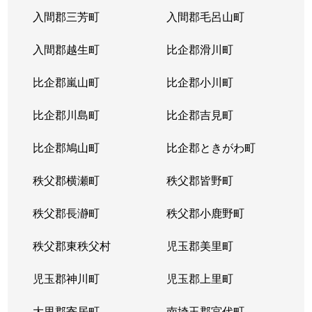
入間郡三芳町
入間郡毛呂山町
入間郡越生町
比企郡滑川町
比企郡嵐山町
比企郡小川町
比企郡川島町
比企郡吉見町
比企郡鳩山町
比企郡ときがわ町
秩父郡横瀬町
秩父郡皆野町
秩父郡長瀞町
秩父郡小鹿野町
秩父郡東秩父村
児玉郡美里町
児玉郡神川町
児玉郡上里町
大里郡寄居町
南埼玉郡宮代町