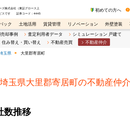
ーズ株式会社（東証グロース上
初めての方へ
ビスです 証券コード：4445
バック
土地活用
賃貸管理
リノベーション
外壁塗装
ライン講座
リビンマガジンBiz
不動産売却ご相談デスク
別売却事例
査定利用者データ
シミュレーション 戸建て
住み替え・買い替え
不動産売買
不動産仲介
埼玉県
大里郡寄居町
埼玉県大里郡寄居町の不動産仲
社数推移