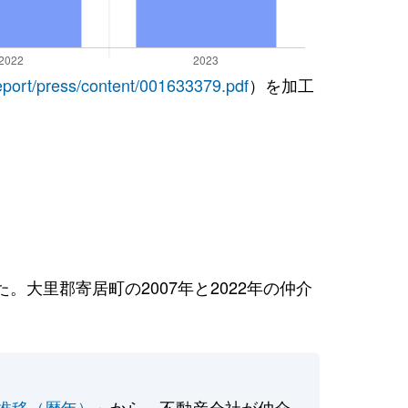
report/press/content/001633379.pdf
）を加工
大里郡寄居町の2007年と2022年の仲介
推移（暦年）
」から、不動産会社が仲介