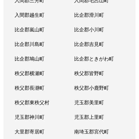
入間郡三芳町
入間郡毛呂山町
入間郡越生町
比企郡滑川町
比企郡嵐山町
比企郡小川町
比企郡川島町
比企郡吉見町
比企郡鳩山町
比企郡ときがわ町
秩父郡横瀬町
秩父郡皆野町
秩父郡長瀞町
秩父郡小鹿野町
秩父郡東秩父村
児玉郡美里町
児玉郡神川町
児玉郡上里町
大里郡寄居町
南埼玉郡宮代町