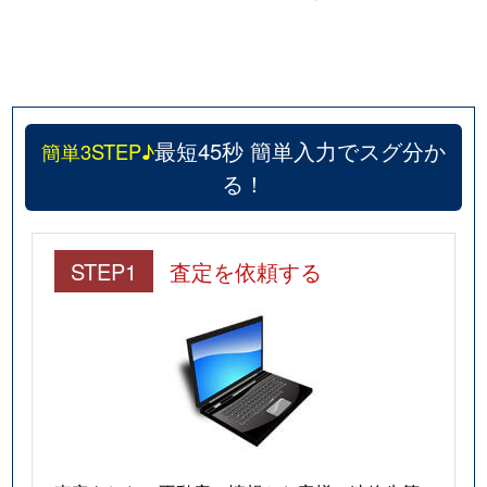
最短45秒 簡単入力でスグ分か
簡単3STEP♪
る！
STEP1
査定を依頼する