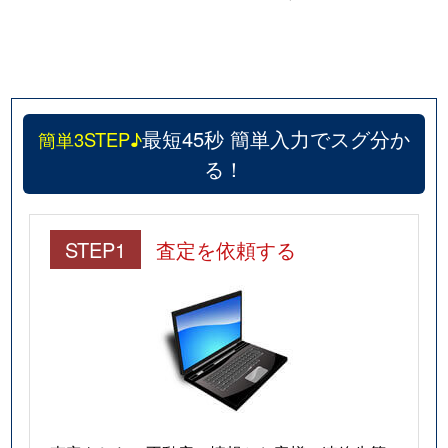
最短45秒 簡単入力でスグ分か
簡単3STEP♪
る！
STEP1
査定を依頼する