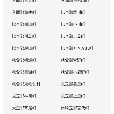
入間郡三芳町
入間郡毛呂山町
入間郡越生町
比企郡滑川町
比企郡嵐山町
比企郡小川町
比企郡川島町
比企郡吉見町
比企郡鳩山町
比企郡ときがわ町
秩父郡横瀬町
秩父郡皆野町
秩父郡長瀞町
秩父郡小鹿野町
秩父郡東秩父村
児玉郡美里町
児玉郡神川町
児玉郡上里町
大里郡寄居町
南埼玉郡宮代町