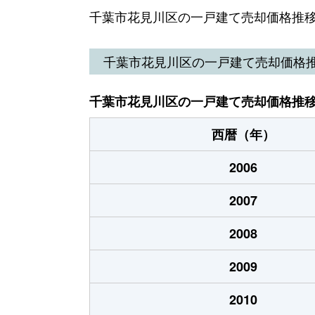
天戸町
720万円
八千
千葉市花見川区の一戸建て売却価格推
柏井
3,700万円
八千
千葉市花見川区の一戸建て売却価格
柏井
3,000万円
八千
千葉市花見川区の一戸建て売却価格推
柏井
8,000万円
八千
西暦（年）
検見川町
3,000万円
検見
2006
検見川町
6,500万円
検見
2007
検見川町
1,500万円
検見
2008
検見川町
430万円
新検
2009
検見川町
11,000万円
新検
2010