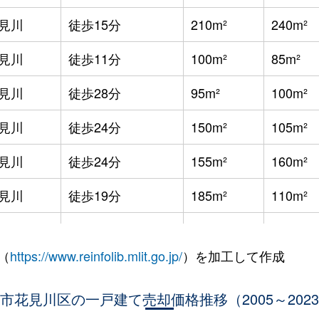
見川
徒歩15分
210m²
240m²
見川
徒歩11分
100m²
85m²
見川
徒歩28分
95m²
100m²
見川
徒歩24分
150m²
105m²
見川
徒歩24分
155m²
160m²
見川
徒歩19分
185m²
110m²
見川
徒歩18分
80m²
85m²
（
https://www.reinfolib.mlit.go.jp/
）を加工して作成
見川
徒歩18分
170m²
130m²
市花見川区の一戸建て売却価格推移（2005～202
見川
徒歩13分
110m²
105m²