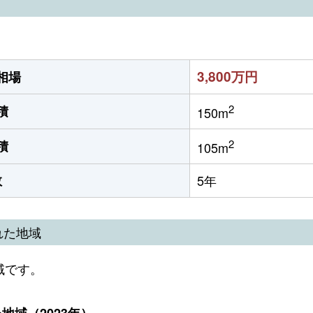
3,800万円
相場
2
積
150m
2
積
105m
数
5年
れた地域
域です。
域（2023年）