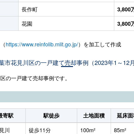
長作町
3,80
花園
3,80
 （
https://www.reinfolib.mlit.go.jp/
）を加工して作成
葉市花見川区の一戸建て売却事例（2023年1～12
見川区の一戸建て売却事例です。
最寄駅
駅徒歩
土地面積
延床面
見川
徒歩11分
100m²
85m²