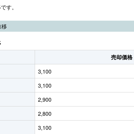
代台
徒歩45分
160m²
50m²
移です。
代台
徒歩28分
125m²
100m²
推移
代台
徒歩16分
110m²
95m²
移
代台
徒歩13分
175m²
165m²
売却価格
川
徒歩6分
250m²
220m²
3,100
川
徒歩2分
430m²
40m²
3,100
川
徒歩8分
195m²
115m²
2,900
見川
徒歩6分
145m²
65m²
2,800
見川
徒歩11分
270m²
370m²
3,100