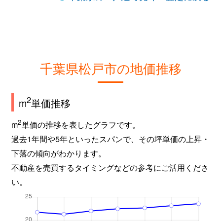
古ケ崎
3,400万円
北松戸
古ケ崎
4,500万円
北松戸
古ケ崎
4,500万円
松戸
千葉県松戸市の地価推移
古ケ崎
750万円
松戸
2
m
単価推移
古ケ崎
4,500万円
松戸
2
m
単価の推移を表したグラフです。
古ケ崎
3,400万円
松戸
過去1年間や5年といったスパンで、その坪単価の上昇・
古ケ崎
3,900万円
松戸
下落の傾向がわかります。
不動産を売買するタイミングなどの参考にご活用くださ
古ケ崎
3,100万円
松戸
い。
古ケ崎
4,700万円
松戸