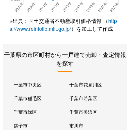
上矢切
4,900万円
矢切
※出典：国土交通省不動産取引価格情報 （
http
河原塚
510万円
新八柱
s://www.reinfolib.mlit.go.jp/
）を加工して作成
河原塚
650万円
新八柱
河原塚
4,000万円
八柱
千葉県の市区町村から一戸建て売却・査定情報
を探す
北松戸
5,300万円
北松戸
北松戸
54,000万円
北松戸
千葉市中央区
千葉市花見川区
北松戸
3,500万円
北松戸
千葉市稲毛区
千葉市若葉区
串崎新田
600万円
元山(千葉)
千葉市緑区
千葉市美浜区
串崎南町
3,000万円
松飛台
銚子市
市川市