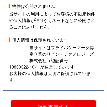
新松戸北
5,800万円
南流山
物件は公開されません
当サイトの利用によってお客様の不動産物件
新松戸東
3,600万円
新松戸
や個人情報が許可なくネットなどに公開され
ることはありません。
新松戸南
11,000万円
新松戸
新松戸南
5,100万円
新松戸
個人情報は保護されています
当サイトはプライバシーマーク認
新松戸南
5,100万円
新松戸
定企業のリビン・テクノロジーズ
株式会社（認証番号：
新松戸南
6,700万円
馬橋
10830322(10)
）が運営しています。
新松戸南
3,700万円
馬橋
お客様の個人情報は大切に保護されていま
す。
新松戸南
3,900万円
馬橋
千駄堀
700万円
新八柱