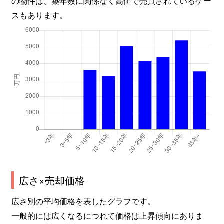
の物件は、築年数に関係なく高値で売買されているケー
小金原
1,700万円
北小金
スもあります。
小金原
7,300万円
北小金
小金原
3,200万円
北小金
小金原
200万円
新松戸
小金原
3,700万円
新松戸
小金原
3,300万円
常盤平
小金原
2,200万円
常盤平
小金原
3,000万円
常盤平
広さ×売却価格
小金原
3,000万円
常盤平
広さ別の平均価格を表したグラフです。
一般的には広くなるにつれて価格は上昇傾向にありま