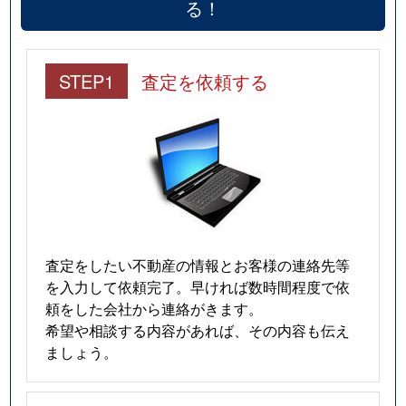
る！
五香
4,100万円
元山(千葉)
五香
4,500万円
元山(千葉)
STEP1
査定を依頼する
五香
4,200万円
元山(千葉)
五香
4,500万円
元山(千葉)
五香
2,500万円
元山(千葉)
五香
700万円
元山(千葉)
査定をしたい不動産の情報とお客様の連絡先等
を入力して依頼完了。早ければ数時間程度で依
五香西
3,500万円
五香
頼をした会社から連絡がきます。
希望や相談する内容があれば、その内容も伝え
五香西
3,600万円
五香
ましょう。
五香西
3,900万円
五香