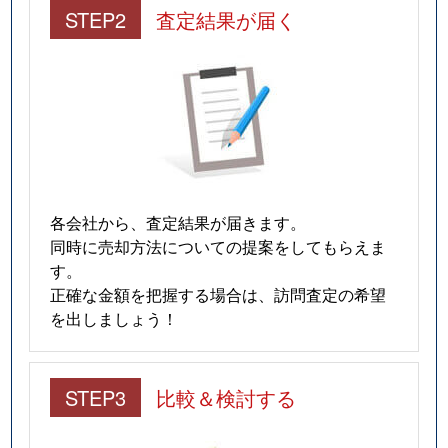
五香西
1,300万円
五香
STEP2
査定結果が届く
五香西
3,400万円
五香
五香西
3,400万円
五香
五香西
560万円
五香
五香西
3,000万円
五香
各会社から、査定結果が届きます。
同時に売却方法についての提案をしてもらえま
五香西
3,100万円
五香
す。
正確な金額を把握する場合は、訪問査定の希望
五香西
500万円
元山(千葉)
を出しましょう！
五香南
3,500万円
元山(千葉)
STEP3
比較＆検討する
五香南
670万円
元山(千葉)