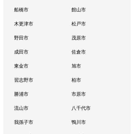
久保平賀
4,200万円
北小金
船橋市
館山市
栗ケ沢
2,100万円
常盤平
木更津市
松戸市
栗ケ沢
3,100万円
常盤平
野田市
茂原市
栗山
5,200万円
矢切
成田市
佐倉市
幸田
750万円
北小金
東金市
旭市
幸田
3,600万円
北小金
習志野市
柏市
幸田
3,500万円
北小金
勝浦市
市原市
幸田
3,000万円
北小金
流山市
八千代市
幸田
3,700万円
北小金
我孫子市
鴨川市