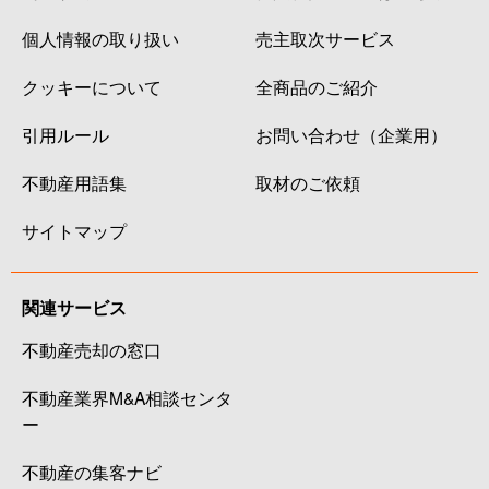
高塚新田
3,600万円
秋山
個人情報の取り扱い
売主取次サービス
クッキーについて
全商品のご紹介
高塚新田
3,100万円
秋山
引用ルール
お問い合わせ（企業用）
高塚新田
3,000万円
秋山
不動産用語集
取材のご依頼
高塚新田
3,300万円
秋山
サイトマップ
高塚新田
3,600万円
秋山
高塚新田
3,700万円
秋山
関連サービス
高塚新田
3,500万円
市川大野
不動産売却の窓口
不動産業界M&A相談センタ
高塚新田
3,500万円
市川大野
ー
高塚新田
4,000万円
市川大野
不動産の集客ナビ