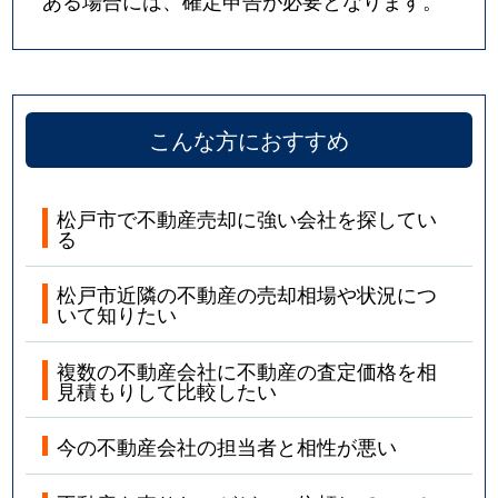
栄町
4,600万円
馬橋
栄町
550万円
馬橋
栄町
660万円
馬橋
こんな方におすすめ
栄町
3,400万円
馬橋
栄町西
950万円
北松戸
松戸市で不動産売却に強い会社を探してい
る
新作
6,500万円
馬橋
松戸市近隣の不動産の売却相場や状況につ
いて知りたい
新松戸
4,500万円
新松戸
複数の不動産会社に不動産の査定価格を相
新松戸
11,000万円
新松戸
見積もりして比較したい
新松戸
11,000万円
新松戸
今の不動産会社の担当者と相性が悪い
新松戸
6,600万円
新松戸