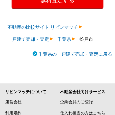
千駄堀
8,000万円
新八柱
千駄堀
500万円
新八柱
千駄堀
4,700万円
松戸新田
不動産の比較サイト リビンマッチ
千駄堀
5,400万円
八柱
一戸建て売却・査定
千葉県
松戸市
千駄堀
5,700万円
八柱
千葉県の一戸建て売却・査定に戻る
千駄堀
600万円
八柱
千駄堀
3,500万円
八柱
高塚新田
2,700万円
秋山
リビンマッチについて
不動産会社向けサービス
高塚新田
2,100万円
秋山
運営会社
企業会員のご登録
高塚新田
2,200万円
秋山
利用規約
仕入れ担当の方はこちら