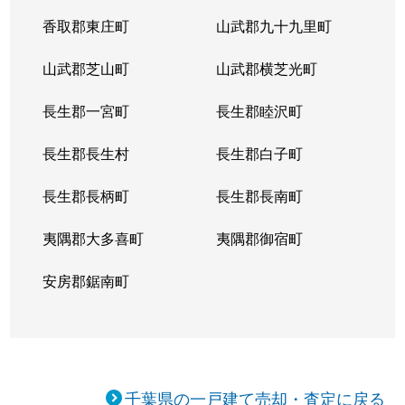
香取郡東庄町
山武郡九十九里町
古ケ崎
300万円
北松戸
山武郡芝山町
山武郡横芝光町
古ケ崎
2,600万円
北松戸
長生郡一宮町
長生郡睦沢町
古ケ崎
300万円
北松戸
長生郡長生村
長生郡白子町
古ケ崎
3,000万円
北松戸
長生郡長柄町
長生郡長南町
古ケ崎
2,200万円
北松戸
夷隅郡大多喜町
夷隅郡御宿町
古ケ崎
250万円
北松戸
安房郡鋸南町
古ケ崎
250万円
北松戸
古ケ崎
990万円
北松戸
古ケ崎
580万円
北松戸
千葉県の一戸建て売却・査定に戻る