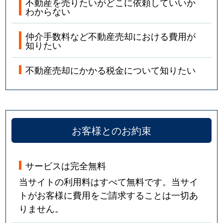
不動産を売りたいがどこに依頼していいか
わからない
新松戸
17,000万円
新松戸
仲介手数料など不動産売却における費用が
新松戸
6,600万円
新松戸
知りたい
新松戸
2,800万円
新松戸
不動産売却にかかる税金について知りたい
新松戸
13,000万円
新松戸
新松戸
5,000万円
新松戸
お客様とのお約束
新松戸
18,000万円
南流山
新松戸
5,300万円
南流山
サービスは完全無料
当サイトの利用料はすべて無料です。当サイ
新松戸
4,300万円
南流山
トがお客様に費用をご請求することは一切あ
新松戸北
12,000万円
新松戸
りません。