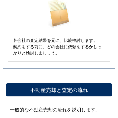
五香南
4,700万円
元山(千葉)
五香南
2,600万円
元山(千葉)
五香南
2,500万円
元山(千葉)
五香南
1,700万円
元山(千葉)
各会社の査定結果を元に、比較検討します。
契約をする前に、どの会社に依頼をするかしっ
五香南
3,300万円
元山(千葉)
かりと検討しましょう。
五香南
800万円
元山(千葉)
小根本
6,300万円
上本郷
小山
28,000万円
松戸
不動産売却と査定の流れ
小山
1,300万円
松戸
一般的な不動産売却の流れを説明します。
胡録台
4,200万円
上本郷