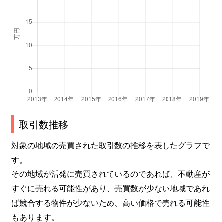
古ケ崎
4,100万円
松戸
古ケ崎
18,000万円
松戸
古ケ崎
2,100万円
松戸
古ケ崎
4,000万円
松戸
古ケ崎
3,900万円
松戸
古ケ崎
5,500万円
松戸
取引数推移
古ケ崎
4,600万円
松戸
対象の地域の売買された取引数の推移を表したグラフで
す。
小金
3,900万円
北小金
その地域が活発に売買されているのであれば、不動産が
すぐに売れる可能性があり、売買数が少ない地域であれ
小金
2,800万円
北小金
ば競合する物件が少ないため、高い価格で売れる可能性
小金
5,000万円
北小金
もあります。