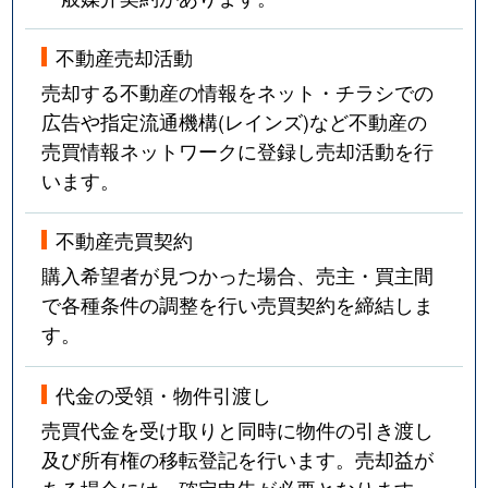
栄町
2,900万円
北松戸
不動産売却活動
栄町
2,200万円
北松戸
売却する不動産の情報をネット・チラシでの
広告や指定流通機構(レインズ)など不動産の
栄町
3,300万円
北松戸
売買情報ネットワークに登録し売却活動を行
栄町
800万円
北松戸
います。
栄町
2,300万円
馬橋
不動産売買契約
購入希望者が見つかった場合、売主・買主間
栄町
3,200万円
馬橋
で各種条件の調整を行い売買契約を締結しま
栄町
9,000万円
馬橋
す。
栄町
750万円
馬橋
代金の受領・物件引渡し
売買代金を受け取りと同時に物件の引き渡し
栄町
4,800万円
馬橋
及び所有権の移転登記を行います。売却益が
ある場合には、確定申告が必要となります。