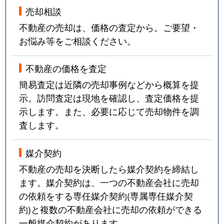
売却相談
胡録台
12,000万円
上本郷
不動産の売却は、価格の査定から。ご要望・
胡録台
4,900万円
上本郷
お悩み等をご相談ください。
胡録台
9,400万円
上本郷
不動産の価格を査定
簡易査定は近隣の売却事例などから概算を提
胡録台
6,200万円
上本郷
示。訪問査定は現地を確認し、査定価格を提
示します。また、必要に応じて売却物件を調
胡録台
4,200万円
松戸
査します。
栄町
200万円
北松戸
媒介契約
栄町
1,400万円
北松戸
不動産の売却を決断したら媒介契約を締結し
ます。媒介契約は、一つの不動産会社に売却
栄町
3,300万円
北松戸
の依頼をする専任媒介契約(専属専任媒介契
栄町
900万円
北松戸
約)と複数の不動産会社に売却の依頼ができる
一般媒介契約があります。