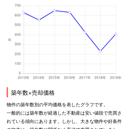
小金
950万円
北小金
小金
5,600万円
北小金
小金きよしケ丘
4,700万円
北小金
小金きよしケ丘
4,600万円
北小金
小金清志町
3,800万円
北小金
小金清志町
3,100万円
新松戸
築年数×売却価格
小金原
3,400万円
北小金
物件の築年数別の平均価格を表したグラフです。
小金原
3,300万円
北小金
一般的には築年数が経過した不動産は安い値段で売買さ
小金原
2,800万円
北小金
れている傾向にあります。しかし、大きな物件や好条件