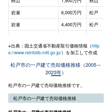
秋山
1,900万円
秋山
岩瀬
6,000万円
松戸
岩瀬
4,400万円
松戸
岩瀬
6,000万円
松戸
※出典：国土交通省不動産取引価格情報（
http
岩瀬
6,200万円
松戸
s://www.reinfolib.mlit.go.jp/
）を加工して作成
大金平
1,200万円
小金城趾
松戸市の一戸建て売却価格推移（2005～
2023年）
大金平
2,600万円
小金城趾
大橋
1,500万円
北国分
松戸市の一戸建て売却価格推移です。
大谷口
4,500万円
北小金
松戸市の一戸建て売却価格推移
大谷口
4,700万円
北小金