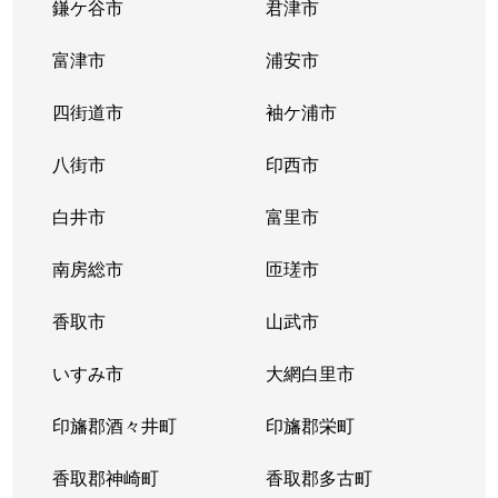
幸田
3,400万円
北小金
鎌ケ谷市
君津市
幸田
3,100万円
北小金
富津市
浦安市
幸田
3,200万円
北小金
四街道市
袖ケ浦市
幸田
4,600万円
北小金
八街市
印西市
幸田
3,600万円
北小金
白井市
富里市
幸田
4,100万円
流山セント
南房総市
匝瑳市
幸田
4,000万円
流山セント
香取市
山武市
幸谷
いすみ市
大網白里市
5,000万円
新松戸
印旛郡酒々井町
印旛郡栄町
幸谷
4,400万円
新松戸
香取郡神崎町
香取郡多古町
幸谷
3,500万円
新松戸