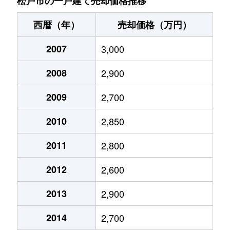
松戸市の一戸建て売却価格推移
大谷口
860万円
北小金
西暦（年）
売却価格（万円）
金ケ作
3,400万円
五香
2007
3,000
金ケ作
2,900万円
五香
2008
2,900
金ケ作
2,700万円
常盤平
2009
2,700
紙敷
4,400万円
秋山
2010
2,850
上本郷
8,100万円
上本郷
2011
2,800
上本郷
3,400万円
上本郷
2012
2,600
上本郷
6,800万円
上本郷
2013
2,900
上本郷
4,500万円
北松戸
2014
2,700