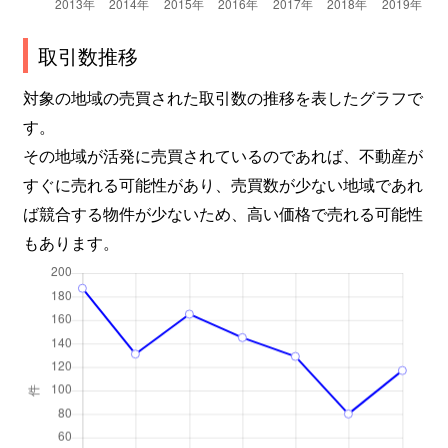
都賀の台
2,500万円
都賀
徒歩19分
取引数推移
殿台町
4,000万円
東千葉
徒歩26分
対象の地域の売買された取引数の推移を表したグラフで
す。
中田町
2,600万円
千葉
徒歩2時間
その地域が活発に売買されているのであれば、不動産が
すぐに売れる可能性があり、売買数が少ない地域であれ
中田町
900万円
千葉
徒歩2時間
ば競合する物件が少ないため、高い価格で売れる可能性
中田町
600万円
千葉
徒歩2時間
もあります。
中田町
2,100万円
千葉
徒歩2時間
中田町
370万円
千葉
徒歩2時間
西都賀
1,200万円
都賀
徒歩10分
西都賀
16,000万円
都賀
徒歩7分