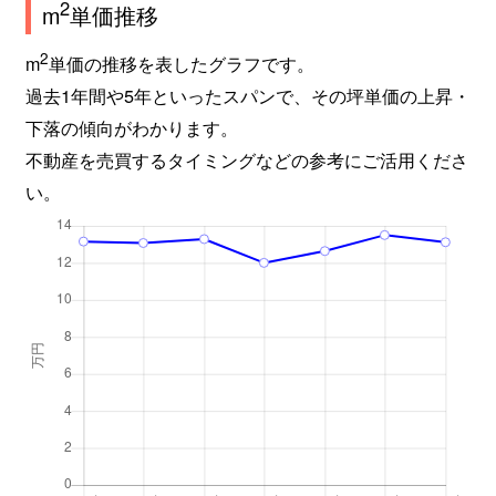
2
m
単価推移
千城台東
820万円
千城台
徒歩11分
2
m
単価の推移を表したグラフです。
千城台東
2,200万円
千城台
徒歩13分
過去1年間や5年といったスパンで、その坪単価の上昇・
千城台東
850万円
千城台
徒歩8分
下落の傾向がわかります。
不動産を売買するタイミングなどの参考にご活用くださ
千城台南
6,100万円
千城台
徒歩4分
い。
都賀
4,000万円
都賀
徒歩10分
都賀
4,000万円
都賀
徒歩10分
都賀
4,000万円
都賀
徒歩10分
都賀
1,700万円
都賀
徒歩13分
都賀の台
4,600万円
都賀
徒歩18分
都賀の台
1,900万円
都賀
徒歩11分