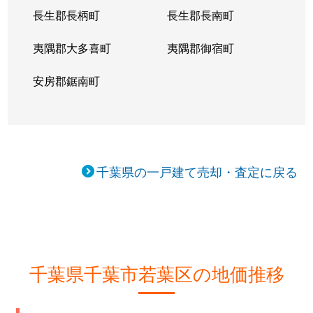
長生郡長柄町
長生郡長南町
高品町
4,600万円
東千葉
徒歩15分
夷隅郡大多喜町
夷隅郡御宿町
高根町
450万円
千葉
徒歩2時間
安房郡鋸南町
高根町
800万円
千葉
徒歩2時間
多部田町
250万円
千葉
徒歩1時間4
多部田町
240万円
千葉
徒歩1時間4
千葉県の一戸建て売却・査定に戻る
千城台北
3,000万円
千城台
徒歩6分
千城台西
2,300万円
千城台
徒歩5分
千城台西
1,900万円
千城台
徒歩10分
千葉県千葉市若葉区の地価推移
千城台東
3,600万円
千城台
徒歩6分