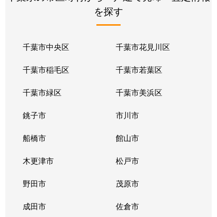
を探す
加曽利町
4,000万円
千葉
徒歩45分
加曽利町
3,700万円
千葉
徒歩1時間1
千葉市中央区
千葉市花見川区
加曽利町
720万円
千葉
徒歩45分
千葉市稲毛区
千葉市若葉区
北大宮台
6,400万円
千葉
徒歩1時間1
千葉市緑区
千葉市美浜区
北大宮台
2,200万円
千葉
徒歩1時間1
銚子市
市川市
北大宮台
3,300万円
千葉
徒歩1時間1
船橋市
館山市
桜木
2,400万円
桜木(千葉)
徒歩6分
木更津市
松戸市
桜木
2,700万円
千葉
徒歩45分
野田市
茂原市
桜木
3,600万円
千葉
徒歩1時間1
成田市
佐倉市