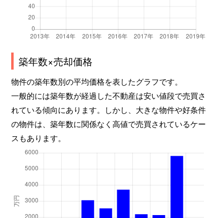
西都賀
3,700万円
都賀
徒歩3分
西都賀
4,000万円
都賀
徒歩8分
築年数×売却価格
西都賀
1,900万円
都賀
徒歩7分
物件の築年数別の平均価格を表したグラフです。
西都賀
4,000万円
都賀
徒歩7分
一般的には築年数が経過した不動産は安い値段で売買さ
西都賀
8,700万円
都賀
徒歩2分
れている傾向にあります。しかし、大きな物件や好条件
の物件は、築年数に関係なく高値で売買されているケー
野呂町
50万円
千葉
徒歩2時間
スもあります。
東寺山町
4,200万円
都賀
徒歩13分
みつわ台
2,700万円
都賀
徒歩23分
みつわ台
610万円
みつわ台
徒歩8分