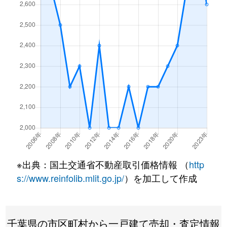
加曽利町
1,400万円
千葉
徒歩45分
加曽利町
4,200万円
千葉
徒歩45分
加曽利町
1,400万円
千葉
徒歩1時間1
加曽利町
2,300万円
千葉
徒歩1時間1
加曽利町
2,500万円
千葉
徒歩45分
加曽利町
1,100万円
千葉
徒歩1時間1
※出典：国土交通省不動産取引価格情報 （
http
加曽利町
2,800万円
千葉
徒歩1時間1
s://www.reinfolib.mlit.go.jp/
）を加工して作成
加曽利町
300万円
千葉
徒歩1時間1
加曽利町
2,300万円
千葉
徒歩45分
千葉県の市区町村から一戸建て売却・査定情報