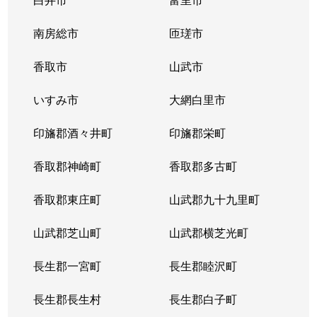
桜木北
1,200万円
都賀
徒歩13分
南房総市
匝瑳市
高品町
香取市
6,400万円
山武市
東千葉
徒歩14分
いすみ市
大網白里市
高品町
880万円
東千葉
徒歩19分
印旛郡酒々井町
印旛郡栄町
高品町
4,500万円
東千葉
徒歩18分
香取郡神崎町
香取郡多古町
高品町
6,500万円
東千葉
徒歩18分
香取郡東庄町
山武郡九十九里町
高品町
4,700万円
東千葉
徒歩18分
山武郡芝山町
山武郡横芝光町
高品町
1,800万円
東千葉
徒歩16分
長生郡一宮町
長生郡睦沢町
高品町
5,000万円
東千葉
徒歩15分
長生郡長生村
長生郡白子町
高品町
4,800万円
東千葉
徒歩18分