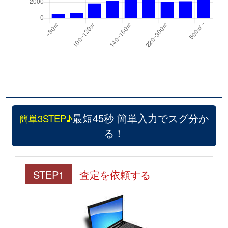
若松台
1,400万円
都賀
徒歩45分
若松台
860万円
都賀
徒歩45分
若松台
1,300万円
都賀
徒歩45分
若松台
1,500万円
都賀
徒歩45分
最短45秒 簡単入力でスグ分か
簡単3STEP♪
若松町
870万円
都賀
徒歩16分
る！
若松町
36,000万円
都賀
徒歩19分
若松町
1,200万円
都賀
徒歩15分
STEP1
査定を依頼する
若松町
3,600万円
都賀
徒歩14分
若松町
300万円
都賀
徒歩26分