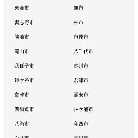
桜木
610万円
千葉
徒歩45分
東金市
旭市
桜木
1,600万円
千葉
徒歩1時間1
習志野市
柏市
桜木
1,200万円
千葉
徒歩45分
勝浦市
市原市
桜木
3,400万円
千葉
徒歩45分
流山市
八千代市
桜木
1,700万円
千葉
徒歩45分
我孫子市
鴨川市
桜木
1,900万円
都賀
徒歩12分
鎌ケ谷市
君津市
桜木
23,000万円
都賀
徒歩16分
富津市
浦安市
桜木北
1,000万円
桜木(千葉)
徒歩6分
四街道市
袖ケ浦市
桜木北
1,700万円
桜木(千葉)
徒歩6分
八街市
印西市
桜木北
1,100万円
桜木(千葉)
徒歩4分
白井市
富里市