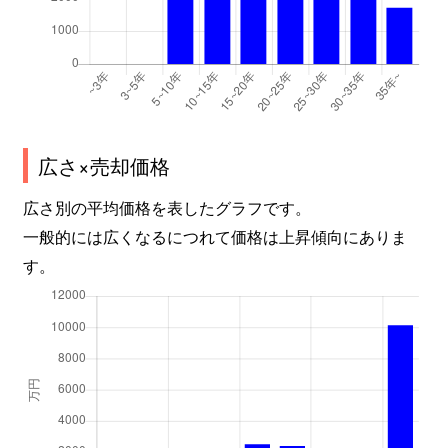
みつわ台
3,900万円
みつわ台
徒歩9分
みつわ台
2,700万円
みつわ台
徒歩10分
源町
3,500万円
都賀
徒歩45分
源町
3,000万円
都賀
徒歩45分
広さ×売却価格
源町
3,200万円
都賀
徒歩45分
広さ別の平均価格を表したグラフです。
一般的には広くなるにつれて価格は上昇傾向にありま
源町
3,600万円
動物公園
徒歩9分
す。
源町
3,600万円
動物公園
徒歩9分
若松台
2,800万円
都賀
徒歩45分
若松台
1,900万円
都賀
徒歩45分
若松台
2,000万円
都賀
徒歩45分