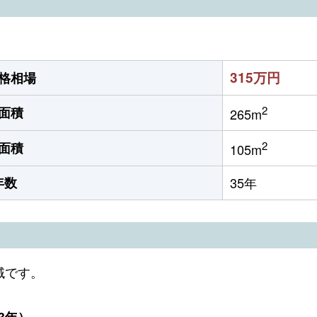
315万円
格相場
2
面積
265m
2
面積
105m
年数
35年
域です。
3年）