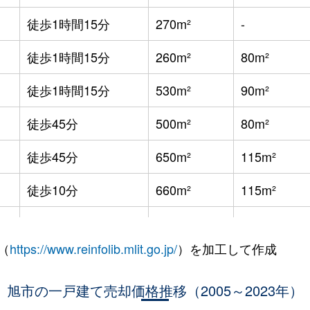
徒歩1時間15分
270m²
-
徒歩1時間15分
260m²
80m²
徒歩1時間15分
530m²
90m²
徒歩45分
500m²
80m²
徒歩45分
650m²
115m²
徒歩10分
660m²
115m²
徒歩12分
200m²
80m²
（
https://www.reinfolib.mlit.go.jp/
）を加工して作成
徒歩12分
380m²
195m²
旭市の一戸建て売却価格推移（2005～2023年）
徒歩21分
270m²
125m²