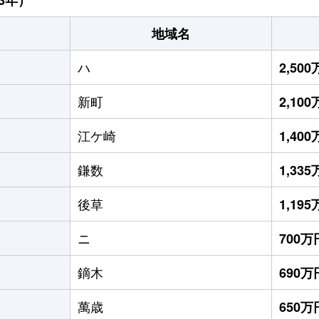
地域名
ハ
2,50
新町
2,10
江ケ崎
1,40
鎌数
1,33
後草
1,19
ニ
700万
鏑木
690万
萬歳
650万