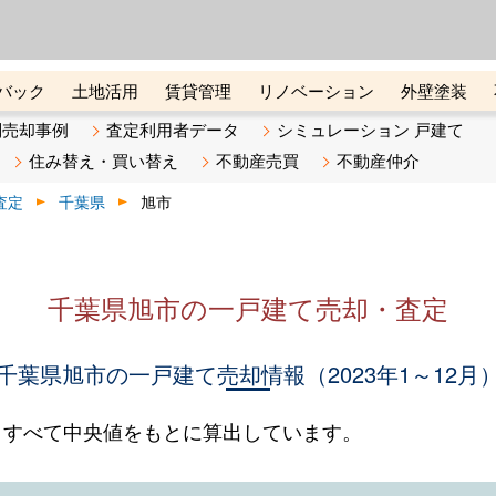
ーズ株式会社（東証グロース上
初めての方へ
ビスです 証券コード：4445
バック
土地活用
賃貸管理
リノベーション
外壁塗装
ライン講座
リビンマガジンBiz
不動産売却ご相談デスク
別売却事例
査定利用者データ
シミュレーション 戸建て
住み替え・買い替え
不動産売買
不動産仲介
査定
千葉県
旭市
千葉県旭市の一戸建て売却・査定
千葉県旭市の一戸建て売却情報（2023年1～12月
。すべて中央値をもとに算出しています。