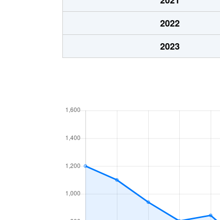
西足洗
330万円
旭(千葉)
2022
野中
200万円
飯岡
2023
ハ
900万円
旭(千葉)
ハ
4,100万円
旭(千葉)
萩園
50万円
飯岡
萩園
330万円
飯岡
東足洗
200万円
飯岡
平松
160万円
飯岡
平松
260万円
飯岡