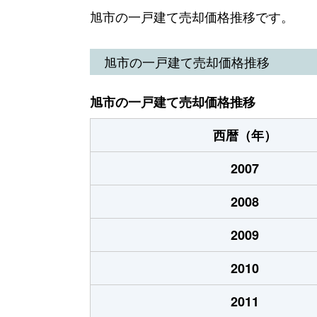
江ケ崎
1,400万円
旭(千葉)
旭市の一戸建て売却価格推移です。
鏑木
690万円
干潟
旭市の一戸建て売却価格推移
鎌数
470万円
干潟
旭市の一戸建て売却価格推移
鎌数
2,200万円
干潟
西暦（年）
三川
110万円
飯岡
2007
三川
380万円
飯岡
2008
三川
250万円
飯岡
2009
三川
25万円
飯岡
2010
三川
270万円
飯岡
2011