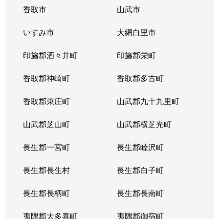
香取市
山武市
いすみ市
大網白里市
印旛郡酒々井町
印旛郡栄町
香取郡神崎町
香取郡多古町
香取郡東庄町
山武郡九十九里町
山武郡芝山町
山武郡横芝光町
長生郡一宮町
長生郡睦沢町
長生郡長生村
長生郡白子町
長生郡長柄町
長生郡長南町
夷隅郡大多喜町
夷隅郡御宿町