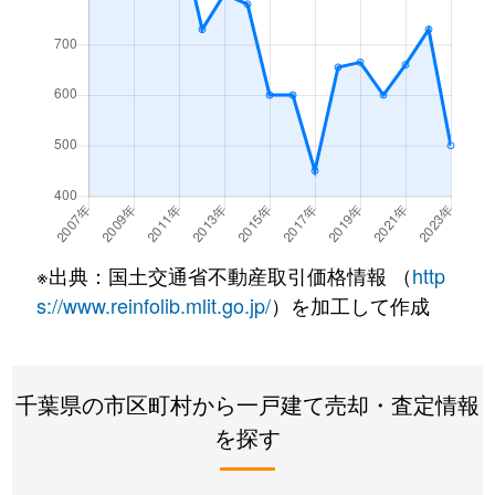
和田町花園
1,600万円
和田浦
徒歩2
和田町和田
5万円
和田浦
徒歩1
和田町和田
200万円
和田浦
徒歩8
※出典：国土交通省不動産取引価格情報 （
http
s://www.reinfolib.mlit.go.jp/
）を加工して作成
千葉県の市区町村から一戸建て売却・査定情報
を探す