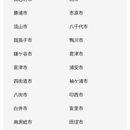
勝浦市
市原市
流山市
八千代市
我孫子市
鴨川市
鎌ケ谷市
君津市
富津市
浦安市
四街道市
袖ケ浦市
八街市
印西市
白井市
富里市
南房総市
匝瑳市