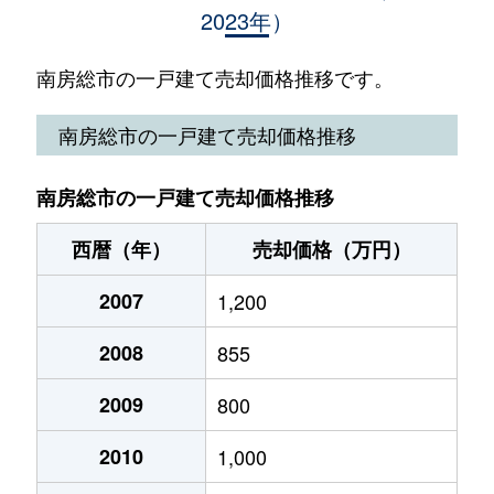
2023年）
白浜町滝口
500万円
館山
徒歩2
白浜町滝口
1,300万円
館山
徒歩2
南房総市の一戸建て売却価格推移です。
白浜町滝口
3,800万円
館山
徒歩2
南房総市の一戸建て売却価格推移
白浜町根本
1,200万円
館山
徒歩2
南房総市の一戸建て売却価格推移
高崎
3,000万円
岩井
徒歩2
西暦（年）
売却価格（万円）
高崎
320万円
岩井
徒歩2
2007
1,200
高崎
2,500万円
岩井
徒歩1
2008
855
高崎
650万円
岩井
徒歩1
2009
800
高崎
3,500万円
岩井
徒歩2
2010
1,000