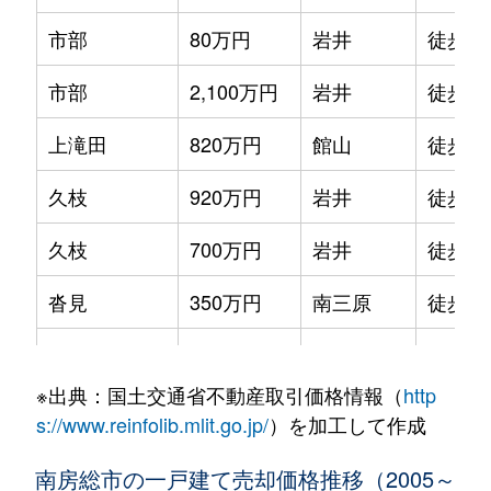
市部
80万円
岩井
徒歩1
市部
2,100万円
岩井
徒歩4
上滝田
820万円
館山
徒歩2
久枝
920万円
岩井
徒歩1
久枝
700万円
岩井
徒歩1
沓見
350万円
南三原
徒歩2
沓見
100万円
南三原
徒歩1
※出典：国土交通省不動産取引価格情報（
http
白浜町乙浜
950万円
館山
徒歩2
s://www.reinfolib.mlit.go.jp/
）を加工して作成
白浜町滝口
1,400万円
館山
徒歩2
南房総市の一戸建て売却価格推移（2005～