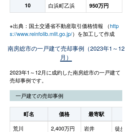
10
白浜町乙浜
950万円
※出典：国土交通省不動産取引価格情報 （
http
s://www.reinfolib.mlit.go.jp/
）を加工して作成
南房総市の一戸建て売却事例（2023年1～12
月）
2023年1～12月に成約した南房総市の一戸建て
売却事例です。
一戸建ての売却事例
町名
価格
最寄駅
駅
荒川
2,400万円
岩井
徒歩2