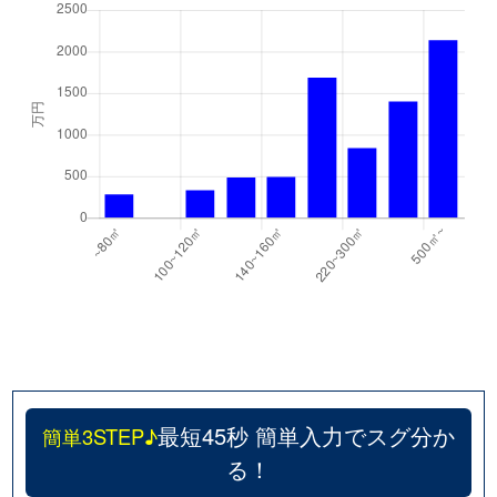
最短45秒 簡単入力でスグ分か
簡単3STEP♪
る！