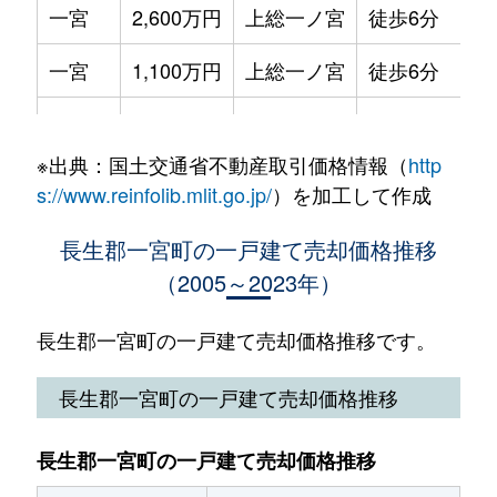
一宮
2,600万円
上総一ノ宮
徒歩6分
10
一宮
1,100万円
上総一ノ宮
徒歩6分
44
一宮
320万円
上総一ノ宮
徒歩9分
17
※出典：国土交通省不動産取引価格情報（
http
一宮
30万円
上総一ノ宮
徒歩21分
19
s://www.reinfolib.mlit.go.jp/
）を加工して作成
一宮
7,200万円
上総一ノ宮
徒歩25分
99
長生郡一宮町の一戸建て売却価格推移
（2005～2023年）
一宮
1,100万円
上総一ノ宮
徒歩11分
32
船頭給
1,200万円
上総一ノ宮
徒歩28分
14
長生郡一宮町の一戸建て売却価格推移です。
船頭給
3,300万円
上総一ノ宮
徒歩9分
57
長生郡一宮町の一戸建て売却価格推移
船頭給
3,900万円
上総一ノ宮
徒歩28分
34
長生郡一宮町の一戸建て売却価格推移
東浪見
1,400万円
上総一ノ宮
徒歩8分
22