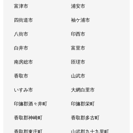
富津市
浦安市
四街道市
袖ケ浦市
八街市
印西市
白井市
富里市
南房総市
匝瑳市
香取市
山武市
いすみ市
大網白里市
印旛郡酒々井町
印旛郡栄町
香取郡神崎町
香取郡多古町
香取郡東庄町
山武郡九十九里町