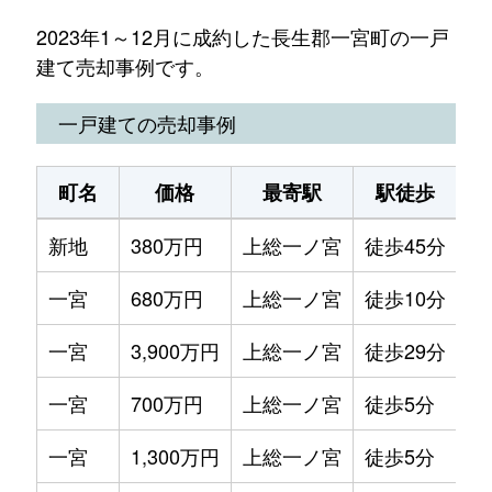
2023年1～12月に成約した長生郡一宮町の一戸
建て売却事例です。
一戸建ての売却事例
町名
価格
最寄駅
駅徒歩
土
新地
380万円
上総一ノ宮
徒歩45分
33
一宮
680万円
上総一ノ宮
徒歩10分
42
一宮
3,900万円
上総一ノ宮
徒歩29分
12
一宮
700万円
上総一ノ宮
徒歩5分
35
一宮
1,300万円
上総一ノ宮
徒歩5分
53