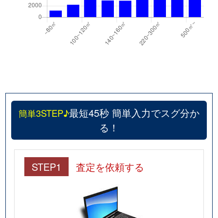
最短45秒 簡単入力でスグ分か
簡単3STEP♪
る！
STEP1
査定を依頼する