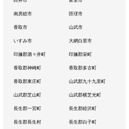
長沼町
3,500万円
稲毛
徒歩45分
南房総市
匝瑳市
長沼町
香取市
970万円
山武市
稲毛
徒歩45分
いすみ市
大網白里市
長沼町
2,800万円
稲毛
徒歩45分
印旛郡酒々井町
印旛郡栄町
長沼町
4,500万円
稲毛
徒歩45分
香取郡神崎町
香取郡多古町
長沼町
2,400万円
稲毛
徒歩45分
香取郡東庄町
山武郡九十九里町
長沼町
2,700万円
稲毛
徒歩45分
山武郡芝山町
山武郡横芝光町
長沼町
2,400万円
稲毛
徒歩45分
長生郡一宮町
長生郡睦沢町
長沼町
1,700万円
稲毛
徒歩45分
長生郡長生村
長生郡白子町
長沼原町
250万円
稲毛
徒歩1時間15