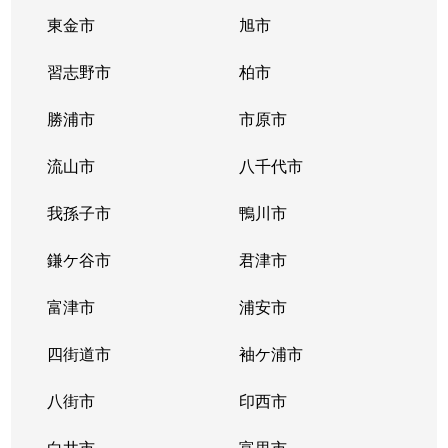
天台
4,300万円
稲毛
徒歩45分
東金市
旭市
天台
29,000万円
西千葉
徒歩24分
習志野市
柏市
天台
4,700万円
西千葉
徒歩28分
勝浦市
市原市
天台
18,000万円
西千葉
徒歩26分
流山市
八千代市
轟町
3,500万円
西千葉
徒歩15分
我孫子市
鴨川市
轟町
4,400万円
西千葉
徒歩16分
鎌ケ谷市
君津市
轟町
3,000万円
西千葉
徒歩10分
富津市
浦安市
轟町
5,300万円
西千葉
徒歩16分
四街道市
袖ケ浦市
長沼町
700万円
稲毛
徒歩45分
八街市
印西市
長沼町
3,200万円
稲毛
徒歩45分
白井市
富里市