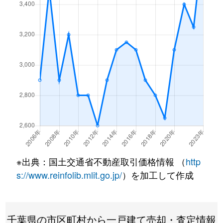
園生町
3,500万円
稲毛
徒歩45分
園生町
1,400万円
稲毛
徒歩18分
園生町
5,900万円
稲毛
徒歩23分
園生町
2,000万円
稲毛
徒歩25分
園生町
4,100万円
稲毛
徒歩45分
園生町
5,500万円
稲毛
徒歩23分
※出典：国土交通省不動産取引価格情報 （
http
園生町
4,000万円
稲毛
徒歩16分
s://www.reinfolib.mlit.go.jp/
）を加工して作成
園生町
2,400万円
稲毛
徒歩28分
園生町
6,000万円
稲毛
徒歩23分
千葉県の市区町村から一戸建て売却・査定情報