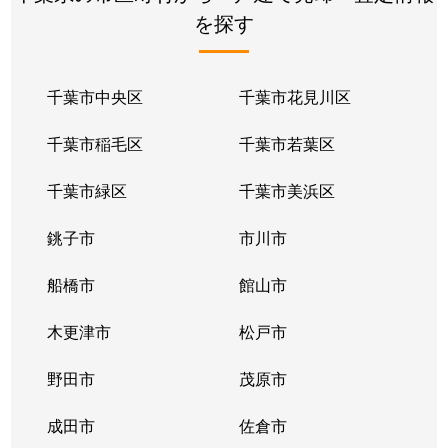
を探す
園生町
6,300万円
稲毛
徒歩23分
園生町
2,700万円
稲毛
徒歩45分
千葉市中央区
千葉市花見川区
園生町
2,800万円
稲毛
徒歩26分
千葉市稲毛区
千葉市若葉区
園生町
1,800万円
稲毛
徒歩45分
千葉市緑区
千葉市美浜区
園生町
1,000万円
稲毛
徒歩18分
銚子市
市川市
園生町
6,200万円
稲毛
徒歩23分
船橋市
館山市
園生町
6,100万円
稲毛
徒歩23分
木更津市
松戸市
園生町
1,100万円
稲毛
徒歩45分
野田市
茂原市
天台
5,800万円
稲毛
徒歩45分
成田市
佐倉市