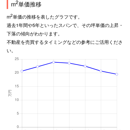
2
m
単価推移
緑町
8,000万円
西千葉
徒歩4分
2
m
単価の推移を表したグラフです。
宮野木町
6,100万円
稲毛
徒歩45分
過去1年間や5年といったスパンで、その坪単価の上昇・
宮野木町
2,800万円
稲毛
徒歩45分
下落の傾向がわかります。
不動産を売買するタイミングなどの参考にご活用くださ
宮野木町
4,100万円
稲毛
徒歩45分
い。
宮野木町
750万円
稲毛
徒歩23分
宮野木町
1,300万円
稲毛
徒歩45分
宮野木町
9,000万円
稲毛
徒歩45分
宮野木町
3,500万円
稲毛
徒歩45分
宮野木町
3,000万円
稲毛
徒歩45分
宮野木町
3,100万円
稲毛
徒歩45分