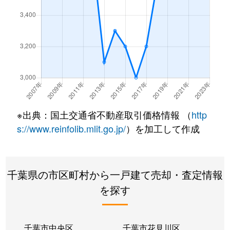
草深
3,600万円
千葉ニュータウン中央
宗甫
6,000万円
印西牧の原
宗甫
4,800万円
印西牧の原
高花
2,400万円
千葉ニュータウン中央
※出典：国土交通省不動産取引価格情報 （
http
滝野
3,600万円
印西牧の原
s://www.reinfolib.mlit.go.jp/
）を加工して作成
滝野
3,500万円
印西牧の原
西の原
3,200万円
印西牧の原
千葉県の市区町村から一戸建て売却・査定情報
を探す
東の原
4,400万円
印西牧の原
東の原
3,100万円
印西牧の原
千葉市中央区
千葉市花見川区