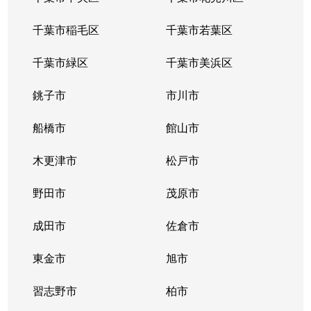
東の原
3,600万円
印西牧の原
千葉市稲毛区
千葉市若葉区
東の原
3,500万円
印西牧の原
千葉市緑区
千葉市美浜区
平賀学園台
1,100万円
京成酒々井
銚子市
市川市
平賀学園台
1,900万円
京成酒々井
船橋市
館山市
牧の木戸
1,300万円
千葉ニュータウン中央
木更津市
松戸市
牧の原
4,200万円
印西牧の原
野田市
茂原市
牧の原
3,300万円
印西牧の原
成田市
佐倉市
牧の原
4,300万円
印西牧の原
東金市
旭市
牧の原
4,400万円
印西牧の原
習志野市
柏市