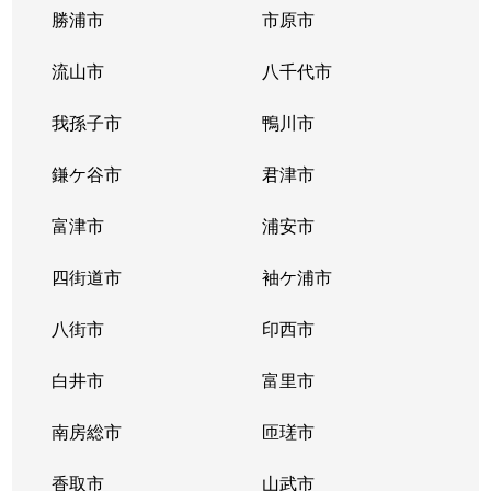
牧の原
5,600万円
印西牧の原
勝浦市
市原市
牧の原
3,700万円
印西牧の原
流山市
八千代市
牧の原
5,400万円
印西牧の原
我孫子市
鴨川市
牧の原
5,400万円
印西牧の原
鎌ケ谷市
君津市
牧の原
4,200万円
印西牧の原
富津市
浦安市
牧の原
4,400万円
印西牧の原
四街道市
袖ケ浦市
牧の原
3,900万円
印西牧の原
八街市
印西市
牧の原
5,500万円
印西牧の原
白井市
富里市
牧の原
5,500万円
印西牧の原
南房総市
匝瑳市
牧の原
5,600万円
印西牧の原
香取市
山武市