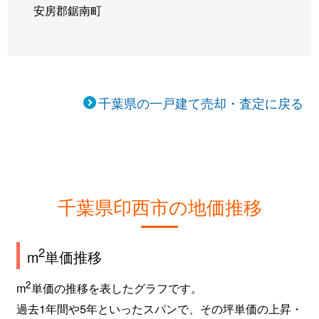
安房郡鋸南町
牧の原
5,600万円
印西牧の原
牧の原
5,500万円
印西牧の原
牧の原
5,300万円
印西牧の原
千葉県の一戸建て売却・査定に戻る
牧の原
6,100万円
印西牧の原
牧の原
5,800万円
印西牧の原
牧の原
5,400万円
印西牧の原
千葉県印西市の地価推移
牧の原
5,500万円
印西牧の原
2
m
単価推移
牧の原
4,600万円
印西牧の原
2
m
単価の推移を表したグラフです。
牧の原
5,200万円
印西牧の原
過去1年間や5年といったスパンで、その坪単価の上昇・