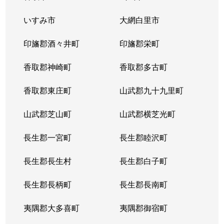
牧の原
いすみ市
5,500万円
大網白里市
印西牧の原
印旛郡酒々井町
印旛郡栄町
牧の原
4,000万円
印西牧の原
香取郡神崎町
香取郡多古町
牧の原
5,500万円
印西牧の原
香取郡東庄町
山武郡九十九里町
牧の原
4,300万円
印西牧の原
山武郡芝山町
山武郡横芝光町
牧の原
5,000万円
印西牧の原
長生郡一宮町
長生郡睦沢町
牧の原
4,200万円
印西牧の原
長生郡長生村
長生郡白子町
牧の原
5,700万円
印西牧の原
長生郡長柄町
長生郡長南町
牧の原
5,600万円
印西牧の原
夷隅郡大多喜町
夷隅郡御宿町
牧の原
4,700万円
印西牧の原