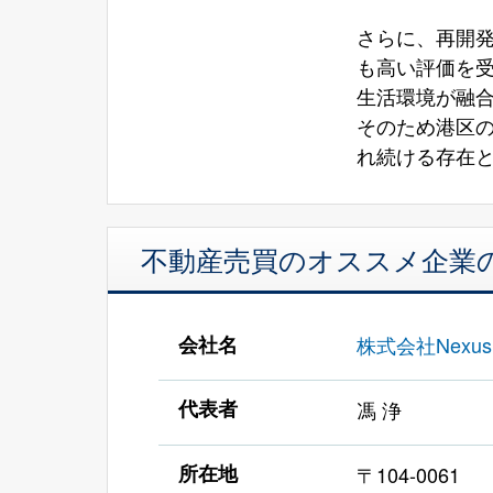
さらに、再開
も高い評価を
生活環境が融
そのため港区
れ続ける存在
不動産売買のオススメ企業
会社名
株式会社Nexus
代表者
馮 浄
所在地
〒104-0061