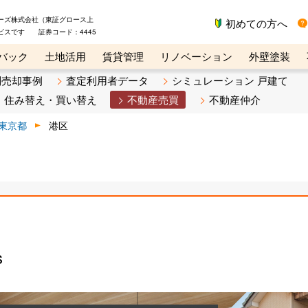
ーズ株式会社（東証グロース上
初めての方へ
ビスです 証券コード：4445
バック
土地活用
賃貸管理
リノベーション
外壁塗装
ライン講座
リビンマガジンBiz
不動産売却ご相談デスク
別売却事例
査定利用者データ
シミュレーション 戸建て
住み替え・買い替え
不動産売買
不動産仲介
東京都
港区
s