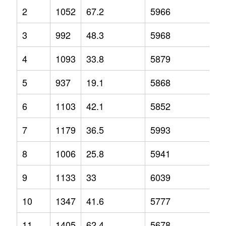
2
1052
67.2
5966
13
3
992
48.3
5968
8.
4
1093
33.8
5879
6.
5
937
19.1
5868
7.
6
1103
42.1
5852
7.
7
1179
36.5
5993
6.
8
1006
25.8
5941
1.
9
1133
33
6039
5
10
1347
41.6
5777
0.
11
1405
62.4
5678
-4