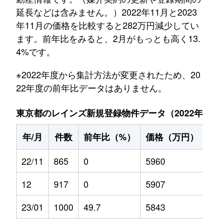
延長などは含みません。）2022年11月と2023
年11月の価格を比較すると282万円減少してい
ます。前年比をみると、2月がもっとも高く13.
4%です。
※2022年度から集計方法が変更されたため、20
22年度の前年比データはありません。
東京都のレインズ新規登録物件データ（2022年11月～
年/月
件数
前年比（%）
価格（万円）
前
22/11
865
0
5960
0
12
917
0
5907
0
23/01
1000
49.7
5843
5.