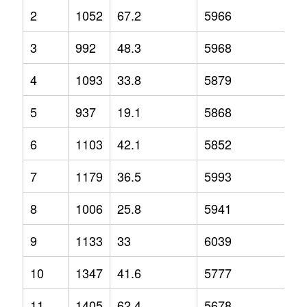
2
1052
67.2
5966
13
3
992
48.3
5968
8.
4
1093
33.8
5879
6.
5
937
19.1
5868
7.
6
1103
42.1
5852
7.
7
1179
36.5
5993
6.
8
1006
25.8
5941
1.
9
1133
33
6039
5
10
1347
41.6
5777
0.
11
1405
62.4
5678
-4