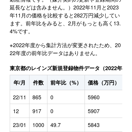
延長などは含みません。）2022年11月と2023
年11月の価格を比較すると282万円減少してい
ます。前年比をみると、2月がもっとも高く13.
4%です。
※2022年度から集計方法が変更されたため、20
22年度の前年比データはありません。
東京都のレインズ新規登録物件データ（2022年11月～
年/月
件数
前年比（%）
価格（万円）
前
22/11
865
0
5960
0
12
917
0
5907
0
23/01
1000
49.7
5843
5.