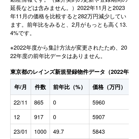
延長などは含みません。）2022年11月と2023
年11月の価格を比較すると282万円減少してい
ます。前年比をみると、2月がもっとも高く13.
4%です。
※2022年度から集計方法が変更されたため、20
22年度の前年比データはありません。
東京都のレインズ新規登録物件データ（2022年11月～
年/月
件数
前年比（%）
価格（万円）
前
22/11
865
0
5960
0
12
917
0
5907
0
23/01
1000
49.7
5843
5.