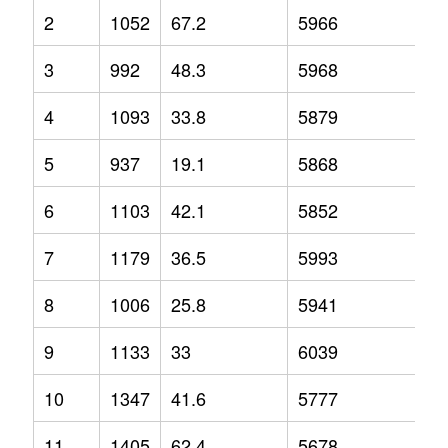
2
1052
67.2
5966
13
3
992
48.3
5968
8.
4
1093
33.8
5879
6.
5
937
19.1
5868
7.
6
1103
42.1
5852
7.
7
1179
36.5
5993
6.
8
1006
25.8
5941
1.
9
1133
33
6039
5
10
1347
41.6
5777
0.
11
1405
62.4
5678
-4