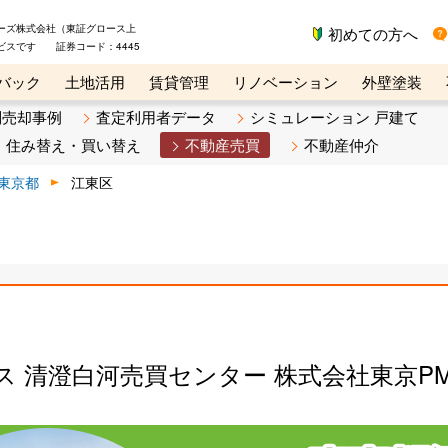
ーズ株式会社（東証グロース上
初めての方へ
ビスです 証券コード：4445
バック
土地活用
賃貸管理
リノベーション
外壁塗装
ライン講座
リビンマガジンBiz
不動産売却ご相談デスク
別売却事例
査定利用者データ
シミュレーション 戸建て
住み替え・買い替え
不動産売買
不動産仲介
東京都
江東区
ス 清澄白河売買センター 株式会社東京P