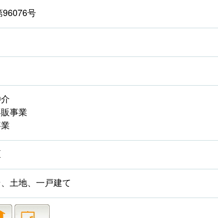
96076号
日
仲介
再販事業
事業
区
ン、土地、一戸建て