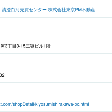
 清澄白河売買センター 株式会社東京PM不動産
河3丁目3-15三容ビル1階
32
tat.com/shopDetail/kiyosumishirakawa-bc.html