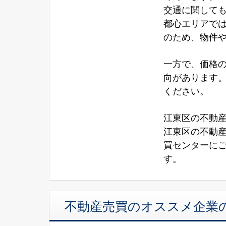
交通に関しても
都心エリアで
のため、物件
一方で、価格
向があります
ください。
江東区の不動
江東区の不動
買センターに
す。
不動産売買のオススメ企業