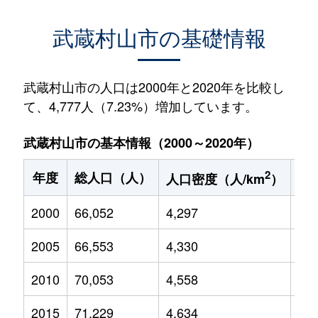
武蔵村山市の基礎情報
武蔵村山市の人口は2000年と2020年を比較し
て、4,777人（7.23%）増加しています。
武蔵村山市の基本情報（2000～2020年）
2
年度
総人口（人）
1
人口密度（人/km
）
2000
66,052
4,297
10,
2005
66,553
4,330
9,9
2010
70,053
4,558
10,
2015
71,229
4,634
10,