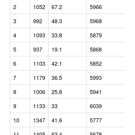
2
1052
67.2
5966
13
3
992
48.3
5968
8.
4
1093
33.8
5879
6.
5
937
19.1
5868
7.
6
1103
42.1
5852
7.
7
1179
36.5
5993
6.
8
1006
25.8
5941
1.
9
1133
33
6039
5
10
1347
41.6
5777
0.
11
1405
62.4
5678
-4