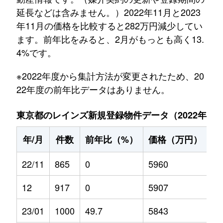
延長などは含みません。）2022年11月と2023
年11月の価格を比較すると282万円減少してい
ます。前年比をみると、2月がもっとも高く13.
4%です。
※2022年度から集計方法が変更されたため、20
22年度の前年比データはありません。
東京都のレインズ新規登録物件データ（2022年11月～
年/月
件数
前年比（%）
価格（万円）
前
22/11
865
0
5960
0
12
917
0
5907
0
23/01
1000
49.7
5843
5.