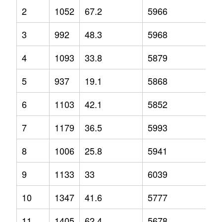
2
1052
67.2
5966
13
3
992
48.3
5968
8.
4
1093
33.8
5879
6.
5
937
19.1
5868
7.
6
1103
42.1
5852
7.
7
1179
36.5
5993
6.
8
1006
25.8
5941
1.
9
1133
33
6039
5
10
1347
41.6
5777
0.
11
1405
62.4
5678
-4