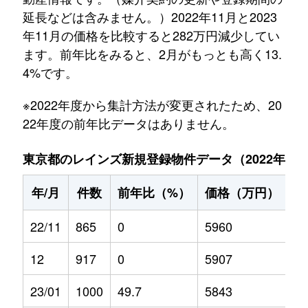
延長などは含みません。）2022年11月と2023
年11月の価格を比較すると282万円減少してい
ます。前年比をみると、2月がもっとも高く13.
4%です。
※2022年度から集計方法が変更されたため、20
22年度の前年比データはありません。
東京都のレインズ新規登録物件データ（2022年11月～
年/月
件数
前年比（%）
価格（万円）
前
22/11
865
0
5960
0
12
917
0
5907
0
23/01
1000
49.7
5843
5.