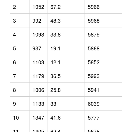
2
1052
67.2
5966
13
3
992
48.3
5968
8.
4
1093
33.8
5879
6.
5
937
19.1
5868
7.
6
1103
42.1
5852
7.
7
1179
36.5
5993
6.
8
1006
25.8
5941
1.
9
1133
33
6039
5
10
1347
41.6
5777
0.
11
1405
62.4
5678
-4