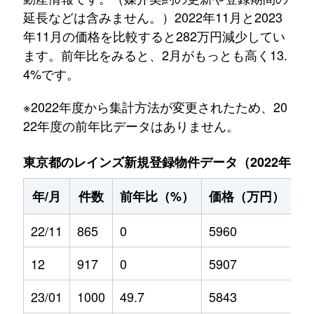
延長などは含みません。）2022年11月と2023
年11月の価格を比較すると282万円減少してい
ます。前年比をみると、2月がもっとも高く13.
4%です。
※2022年度から集計方法が変更されたため、20
22年度の前年比データはありません。
東京都のレインズ新規登録物件データ（2022年11月～
年/月
件数
前年比（%）
価格（万円）
前
22/11
865
0
5960
0
12
917
0
5907
0
23/01
1000
49.7
5843
5.