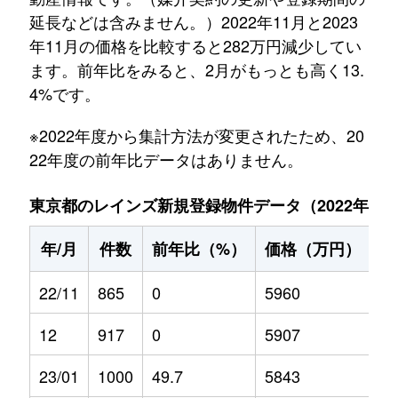
延長などは含みません。）2022年11月と2023
年11月の価格を比較すると282万円減少してい
ます。前年比をみると、2月がもっとも高く13.
4%です。
※2022年度から集計方法が変更されたため、20
22年度の前年比データはありません。
東京都のレインズ新規登録物件データ（2022年11月～
年/月
件数
前年比（%）
価格（万円）
前
22/11
865
0
5960
0
12
917
0
5907
0
23/01
1000
49.7
5843
5.