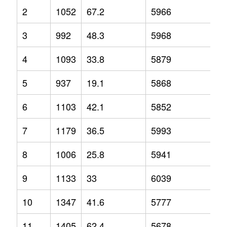
2
1052
67.2
5966
13
3
992
48.3
5968
8.
4
1093
33.8
5879
6.
5
937
19.1
5868
7.
6
1103
42.1
5852
7.
7
1179
36.5
5993
6.
8
1006
25.8
5941
1.
9
1133
33
6039
5
10
1347
41.6
5777
0.
11
1405
62.4
5678
-4